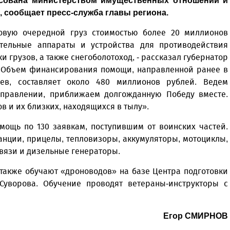
асована министерством имущественных отношений и
 сообщает пресс-служба главы региона.
вую очередной груз стоимостью более 20 миллионов
ательные аппараты и устройства для противодействия
грузов, а также снегоболотоход, - рассказал губернатор
- Объем финансирования помощи, направленной ранее в
ев, составляет около 480 миллионов рублей. Ведем
правлении, приближаем долгожданную Победу вместе.
в и их близких, находящихся в тылу».
омощь по 130 заявкам, поступившим от воинских частей.
анции, прицелы, тепловизоры, аккумуляторы, мотоциклы,
связи и дизельные генераторы.
 также обучают «дроноводов» на базе Центра подготовки
уворова. Обучение проводят ветераны-инструкторы с
Егор СМИРНОВ