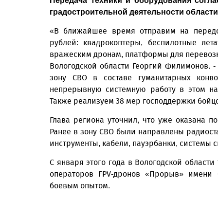
Передача техники и оборудования согл
градостроительной деятельности области,
«В ближайшее время отправим на передо
рублей: квадрокоптеры, беспилотные лет
вражеским дронам, платформы для перевозки 
Вологодской области Георгий Филимонов. 
зону СВО в составе гуманитарных конво
непрерывную системную работу в этом на
Также реализуем 38 мep господдержки бойцо
Глава региона уточнил, что уже оказана п
Ранее в зону СВО были направлены радиост
инструменты, кабели, пауэрбанки, системы 
С января этого года в Вологодской области
операторов FPV-дронов «Прорыв» имени С
боевым опытом.