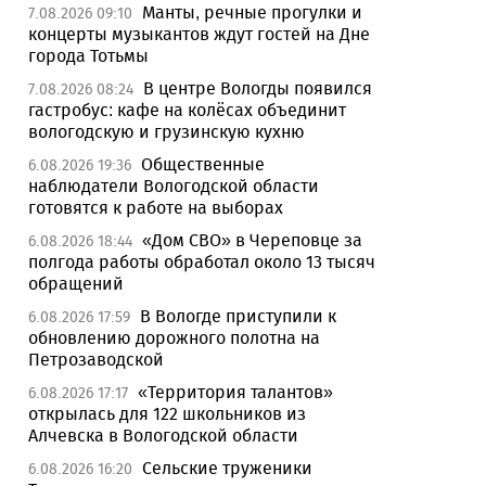
Манты, речные прогулки и
7.08.2026 09:10
концерты музыкантов ждут гостей на Дне
города Тотьмы
В центре Вологды появился
7.08.2026 08:24
гастробус: кафе на колёсах объединит
вологодскую и грузинскую кухню
Общественные
6.08.2026 19:36
наблюдатели Вологодской области
готовятся к работе на выборах
«Дом СВО» в Череповце за
6.08.2026 18:44
полгода работы обработал около 13 тысяч
обращений
В Вологде приступили к
6.08.2026 17:59
обновлению дорожного полотна на
Петрозаводской
«Территория талантов»
6.08.2026 17:17
открылась для 122 школьников из
Алчевска в Вологодской области
Сельские труженики
6.08.2026 16:20