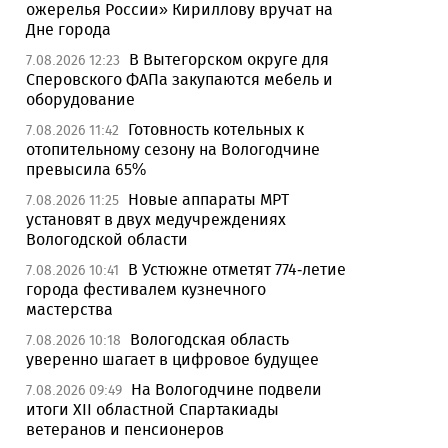
ожерелья России» Кириллову вручат на
Дне города
В Вытегорском округе для
7.08.2026 12:23
Сперовского ФАПа закупаются мебель и
оборудование
Готовность котельных к
7.08.2026 11:42
отопительному сезону на Вологодчине
превысила 65%
Новые аппараты МРТ
7.08.2026 11:25
установят в двух медучреждениях
Вологодской области
В Устюжне отметят 774-летие
7.08.2026 10:41
города фестивалем кузнечного
мастерства
Вологодская область
7.08.2026 10:18
уверенно шагает в цифровое будущее
На Вологодчине подвели
7.08.2026 09:49
итоги XII областной Спартакиады
ветеранов и пенсионеров