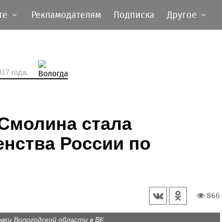
те
Рекламодателям
Подписка
Другое
17 года.
 Смолина стала
нства России по
866
ки Вологодской области в ВК