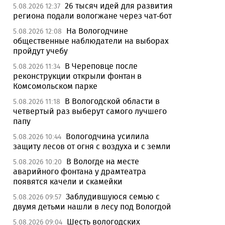
26 тысяч идей для развития
5.08.2026 12:37
региона подали вологжане через чат-бот
На Вологодчине
5.08.2026 12:08
общественные наблюдатели на выборах
пройдут учебу
В Череповце после
5.08.2026 11:34
реконструкции открыли фонтан в
Комсомольском парке
В Вологодской области в
5.08.2026 11:18
четвертый раз выберут самого лучшего
папу
Вологодчина усилила
5.08.2026 10:44
защиту лесов от огня с воздуха и с земли
В Вологде на месте
5.08.2026 10:20
аварийного фонтана у драмтеатра
появятся качели и скамейки
Заблудившуюся семью с
5.08.2026 09:57
двумя детьми нашли в лесу под Вологдой
Шесть вологодских
5.08.2026 09:04