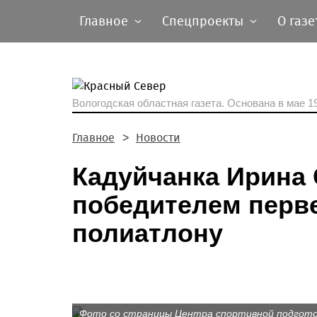
Главное
Спецпроекты
О газе
Вологодская областная газета.
Основана в мае 19
Главное
Новости
Кадуйчанка Ирина
победителем перве
полиатлону
Фото со страницы Центра спортивной подготов