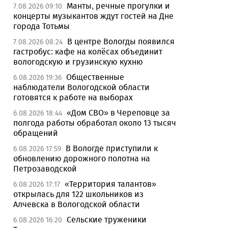
Манты, речные прогулки и
7.08.2026 09:10
концерты музыкантов ждут гостей на Дне
города Тотьмы
В центре Вологды появился
7.08.2026 08:24
гастробус: кафе на колёсах объединит
вологодскую и грузинскую кухню
Общественные
6.08.2026 19:36
наблюдатели Вологодской области
готовятся к работе на выборах
«Дом СВО» в Череповце за
6.08.2026 18:44
полгода работы обработал около 13 тысяч
обращений
В Вологде приступили к
6.08.2026 17:59
обновлению дорожного полотна на
Петрозаводской
«Территория талантов»
6.08.2026 17:17
открылась для 122 школьников из
Алчевска в Вологодской области
Сельские труженики
6.08.2026 16:20