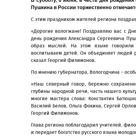
В субботу, 6 июня, в честь дня рождени
Пушкина в России торжественно отмечаетс
С этим праздником жителей региона поздра
«Дорогие вологжане! Поздравляю вас с Дн
день рождения Александра Сергеевича Пушк
образ мыслей. На этом языке говорили
воспитываем детей. Он объединяет людей р
сказал Георгий Филимонов.
По мнению губернатора, Вологодчина – особа
«Наш северный говор, бережно сохраненн
глубины народной речи, часть нашего культ
многие мастера слова: Константин Батюшк
Василий Белов, Ольга Фокина, Сергей Орлов,
Георгий Филимонов.
Глава региона поблагодарил учителей, филол
и передает богатство русского языка молод