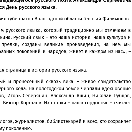
я выдающегося русского поэта Александра Сергеевича
я День русского языка.
вил губернатор Вологодской области Георгий Филимонов.
ем русского языка, который традиционно мы отмечаем в
ина. Русский язык – это наша история, наша культура и
 предки, созданы великие произведения, на нем мы
азных поколений и народов, живет в каждом из нас», –
я страница в истории русского языка.
ый и пронесенный сквозь века, – живое свидетельство
урного кода. На вологодской земле черпали вдохновение
ов, Игорь Северянин, Александр Яшин, Николай Рубцов,
 Виктор Коротаев. Их строки – наша гордость», – считает
огов, журналистов, библиотекарей и всех, кто сохраняет
ому поколению.