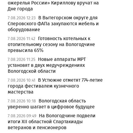
ожерелья России» Кириллову вручат на
Дне города
В Вытегорском округе для
7.08.2026 12:23
Сперовского ФАПа закупаются мебель и
оборудование
Готовность котельных к
7.08.2026 11:42
отопительному сезону на Вологодчине
превысила 65%
Новые аппараты МРТ
7.08.2026 11:25
установят в двух медучреждениях
Вологодской области
В Устюжне отметят 774-летие
7.08.2026 10:41
города фестивалем кузнечного
мастерства
Вологодская область
7.08.2026 10:18
уверенно шагает в цифровое будущее
На Вологодчине подвели
7.08.2026 09:49
итоги XII областной Спартакиады
ветеранов и пенсионеров