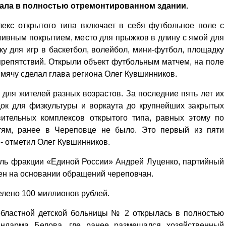
ала в полностью отремонтированном здании.
екс открытого типа включает в себя футбольное поле с
ливным покрытием, место для прыжков в длину с ямой для
 для игр в баскетбол, волейбол, мини-футбол, площадку
препятствий. Открыли объект футбольным матчем, на поле
мячу сделал глава региона Олег Кувшинников.
для жителей разных возрастов. За последние пять лет их
ок для физкультуры и воркаута до крупнейших закрытых
вительных комплексов открытого типа, равных этому по
стям, ранее в Череповце не было. Это первый из пяти
 - отметил Олег Кувшинников.
ель фракции «Единой России» Андрей Луценко, партийный
ен на основании обращений череповчан.
елено 100 миллионов рублей.
областной детской больницы № 2 открылась в полностью
ндарма Белова, где ранее размещался хозяйственный