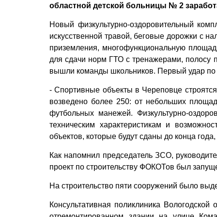
областной детской больницы № 2 заработ
Новый физкультурно-оздоровительный компл
искусственной травой, беговые дорожки с на
приземления, многофункциональную площадку
для сдачи норм ГТО с тренажерами, полосу 
вышли команды школьников. Первый удар по 
- Спортивные объекты в Череповце строятся 
возведено более 250: от небольших площад
футбольных манежей. Физкультурно-оздоро
техническим характеристикам и возможно
объектов, которые будут сданы до конца года,
Как напомнил председатель ЗСО, руководит
проект по строительству ФОКОТов был запущ
На строительство пяти сооружений было выд
Консультативная поликлиника Вологодской 
отремонтированном здании на улице Кома