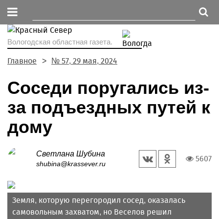
Вологодская областная газета.
Главное
№ 57, 29 мая, 2024
Соседи поругались из-
за подъездных путей к
дому
Светлана Шубина
5607
shubina@krassever.ru
Земля, которую перегородил сосед, оказалась
самовольным захватом, но Веселов решил