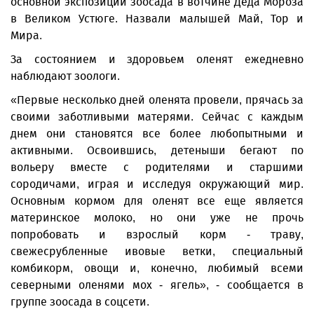
основной экспозиции зоосада в вотчине Деда Мороза
в Великом Устюге. Назвали малышей Май, Тор и
Мира.
За состоянием и здоровьем оленят ежедневно
наблюдают зоологи.
«Первые несколько дней оленята провели, прячась за
своими заботливыми матерями. Сейчас с каждым
днем они становятся все более любопытными и
активными. Освоившись, детеныши бегают по
вольеру вместе с родителями и старшими
сородичами, играя и исследуя окружающий мир.
Основным кормом для оленят все еще является
материнское молоко, но они уже не прочь
попробовать и взрослый корм - траву,
свежесрубленные ивовые ветки, специальный
комбикорм, овощи и, конечно, любимый всеми
северными оленями мох - ягель», - сообщается в
группе зоосада в соцсети.