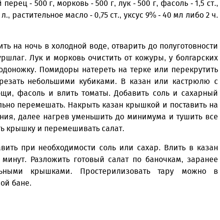
рец - 500 г, морковь - 500 г, лук - 500 г, фасоль - 1,5 ст.,
. л., растительное масло - 0,75 ст., уксус 9% - 40 мл либо 2 ч.
ть на ночь в холодной воде, отварить до полуготовности
уршлаг. Лук и морковь очистить от кожуры, у болгарских
одоножку. Помидоры натереть на терке или перекрутить
арезать небольшими кубиками. В казан или кастрюлю с
щи, фасоль и влить томаты. Добавить соль и сахарный
ельно перемешать. Накрыть казан крышкой и поставить на
ения, далее нагрев уменьшить до минимума и тушить все
ть крышку и перемешивать салат.
вить при необходимости соль или сахар. Влить в казан
 минут. Разложить готовый салат по баночкам, заранее
льными крышками. Простерилизовать тару можно в
ой бане.