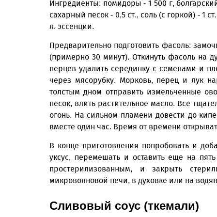
Ингредиенты: помидоры - 1 500 г, болгарский пе
сахарный песок - 0,5 ст., соль (с горкой) - 1 ст
л. эссенции.
Предварительно подготовить фасоль: замочи
(примерно 30 минут). Откинуть фасоль на д
перцев удалить серединку с семенами и пл
через мясорубку. Морковь, перец и лук н
толстым дном отправить измельченные ово
песок, влить растительное масло. Все тщат
огонь. На сильном пламени довести до кип
вместе один час. Время от времени открыва
В конце приготовления попробовать и доба
уксус, перемешать и оставить еще на пять
простерилизованным, и закрыть стери
микроволновой печи, в духовке или на водян
Сливовый соус (ткемали)