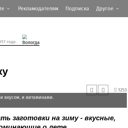
те
Рекламодателям
Подписка
Другое
17 года.
ку
1253
 вкусом, и витаминами.
ть заготовки на зиму - вкусные,
поминающие о лете