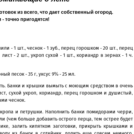
товок из всего, что дает собственный огород.
 - точно пригодятся!
и - 1 шт., чеснок - 1 зуб., перец горошком - 20 шт., перец
лист - 2 шт., укроп сухой - 1 шт., кориандр в зернах - 1 ч.
ный песок - 35 г, уксус 9% - 25 мл.
ить. Банки и крышки вымыть с моющим средством в очень
ст, сухой укроп, кориандр, перец горошком и душистый,
ами чеснок.
укропа и петрушки. Наполнить банки помидорами черри,
и (чем больше добавить острого перца, тем острее будет
йнике, залить кипятком заготовки, прикрыть крышками и
воду из банок в сотейник, долить еще сов­сем немного.