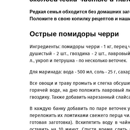
Редкая семья обходится без домашних заго
Положите в свою копилку рецептов и наши
Острые помидоры черри
Ингредиенты: помидоры черри - 1 кг, перец чил
душистый - 2 шт., гвоздика - 2 шт., лавровый 
л., укроп и петрушка - по несколько веточек.
Для маринада: вода - 500 мл, соль - 25 г, сахар
Все овощи и траву промыть и слегка обсуш
горячей воде, на дно положить лавровый ли
гвоздику. Также добавить нарезанный слайс
В каждую банку добавить по паре веточек 
переложить их ломтиками свежего перца чил
готовая заготовка). Вскипятить воду в ча
оставить на 10 минут. Спустя время слить 