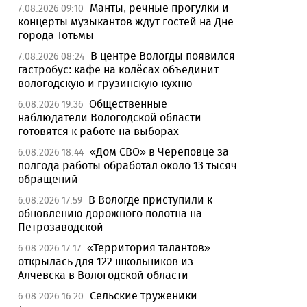
Манты, речные прогулки и
7.08.2026 09:10
концерты музыкантов ждут гостей на Дне
города Тотьмы
В центре Вологды появился
7.08.2026 08:24
гастробус: кафе на колёсах объединит
вологодскую и грузинскую кухню
Общественные
6.08.2026 19:36
наблюдатели Вологодской области
готовятся к работе на выборах
«Дом СВО» в Череповце за
6.08.2026 18:44
полгода работы обработал около 13 тысяч
обращений
В Вологде приступили к
6.08.2026 17:59
обновлению дорожного полотна на
Петрозаводской
«Территория талантов»
6.08.2026 17:17
открылась для 122 школьников из
Алчевска в Вологодской области
Сельские труженики
6.08.2026 16:20