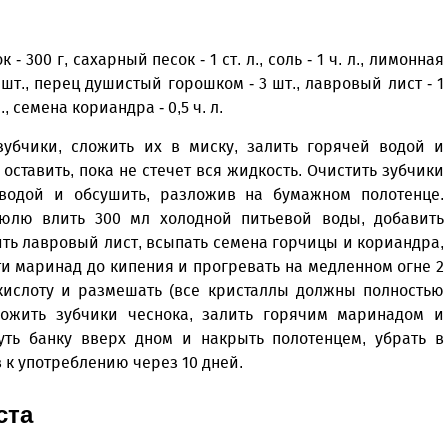
- 300 г, сахарный песок - 1 ст. л., соль - 1 ч. л., лимонная
5 шт., перец душистый горошком - 3 шт., лавровый лист - 1
., семена кориандра - 0,5 ч. л.
зубчики, сложить их в миску, залить горячей водой и
 оставить, пока не стечет вся жидкость. Очистить зубчики
 водой и обсушить, разложив на бумажном полотенце.
юлю влить 300 мл холодной питьевой воды, добавить
ть лавровый лист, всыпать семена горчицы и кориандра,
ти маринад до кипения и прогревать на медленном огне 2
 кислоту и размешать (все кристаллы должны полностью
сложить зубчики чеснока, залить горячим маринадом и
уть банку вверх дном и накрыть полотенцем, убрать в
в к употреблению через 10 дней.
ста