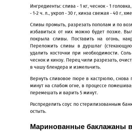
Ингредиенты: слива - 1 кг, чеснок - 1 головка,
- 1-2 ч. л., укроп - 30 г, кинза свежая - 40 г, х
Сливы промыть, разрезать пополам и по возм
избавиться от них можно будет позже. Вы
покрыла сливы. Поставить на огонь, нак
Переложить сливы в дуршлаг (стекающую 
удалить косточки при необходимости. Соль
чеснок и кинзу. Перец чили разрезать, очис
в чашу блендера и измельчить.
Вернуть сливовое пюре в кастрюлю, снова п
минут на слабом огне, в процессе помешивая
перемешать и варить 5 минут.
Распределить соус по стерилизованным банка
остыть.
Маринованные баклажаны в