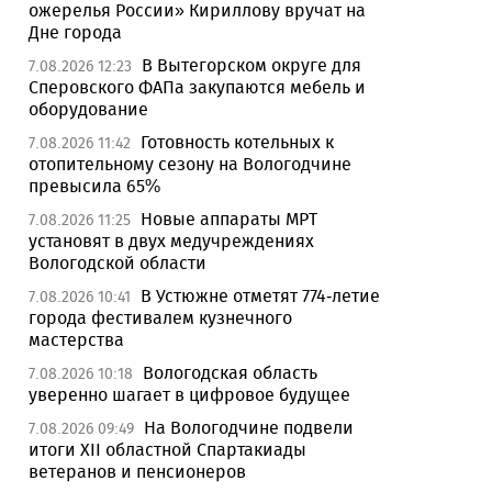
ожерелья России» Кириллову вручат на
Дне города
В Вытегорском округе для
7.08.2026 12:23
Сперовского ФАПа закупаются мебель и
оборудование
Готовность котельных к
7.08.2026 11:42
отопительному сезону на Вологодчине
превысила 65%
Новые аппараты МРТ
7.08.2026 11:25
установят в двух медучреждениях
Вологодской области
В Устюжне отметят 774-летие
7.08.2026 10:41
города фестивалем кузнечного
мастерства
Вологодская область
7.08.2026 10:18
уверенно шагает в цифровое будущее
На Вологодчине подвели
7.08.2026 09:49
итоги XII областной Спартакиады
ветеранов и пенсионеров