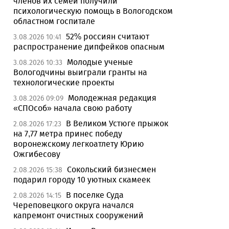
членов их семей получили
психологическую помощь в Вологодском
областном госпитале
52% россиян считают
3.08.2026 10:41
распространение дипфейков опасным
Молодые ученые
3.08.2026 10:33
Вологодчины выиграли гранты на
технологические проекты
Молодежная редакция
3.08.2026 09:09
«СПОсоб» начала свою работу
В Великом Устюге прыжок
2.08.2026 17:23
на 7,77 метра принес победу
воронежскому легкоатлету Юрию
Ожгибесову
Сокольский бизнесмен
2.08.2026 15:38
подарил городу 10 уютных скамеек
В поселке Суда
2.08.2026 14:15
Череповецкого округа начался
капремонт очистных сооружений