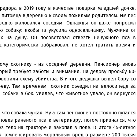
адора в 2019 году в качестве подарка младшей дочке.
а питомца в деревню к своим пожилым родителям. Им пес
редко жаловался соседям. Однажды он даже попросил
ю собаку: якобы та укусила односельчанку. Мужчина от
ех на душу. Он посоветовал отвезти ненужного пса в
д категорически забраковал: не хотел тратить время и
гому охотнику - из соседней деревни. Пенсионер вновь
торый требует заботы и внимания. На дедову просьбу 60-
оворили схему убийства. В итоге дедушка вывел Сару со
ереву. Тем временем охотник съездил на велосипеде за
собаке в бок. Увидев, что животное упало, он вернулся
, что собака чужая. Ну а сам пенсионер постоянно путался
повез раненого пса к ветеринару, потом признался, что
з тело на тракторе и закопал в поле. В итоге 45-летняя
уя компенсировать моральный вред в размере 200 тысяч