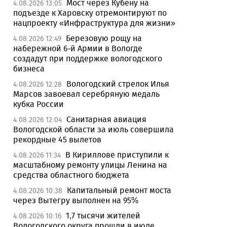
Мост через Кубену на
4.08.2026 13:05
подъезде к Харовску отремонтируют по
нацпроекту «Инфраструктура для жизни»
Березовую рощу на
4.08.2026 12:49
набережной 6-й Армии в Вологде
создадут при поддержке вологодского
бизнеса
Вологодский стрелок Илья
4.08.2026 12:28
Марсов завоевал серебряную медаль
кубка России
Санитарная авиация
4.08.2026 12:04
Вологодской области за июль совершила
рекордные 45 вылетов
В Кириллове приступили к
4.08.2026 11:34
масштабному ремонту улицы Ленина на
средства областного бюджета
Капитальный ремонт моста
4.08.2026 10:38
через Вытегру выполнен на 95%
1,7 тысячи жителей
4.08.2026 10:16
Вологодского округа прошли в июле