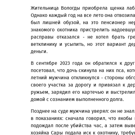
Жительница Вологды приобрела щенка лабр
Однако каждый год на все лето она отвозил
был лишней обузой, на это пенсионер не
знакомого охотника пристрелить надоевшу
расправы отказался - не хотел брать гр
ветклинику и усыпить, но этот вариант де
деньги.
В сентябре 2023 года он обратился к дру
посетовал, что дочь скинула на них пса, ко
летний мужчина откликнулся - стороны обг
своего участка за дорогу и привязал к д
ружьем, зарядил его картечью и выстрелил 
домой с сознанием выполненного долга.
Позднее на суде мужчина уверял: он не знал
в показаниях: сначала говорил, что якобы 
подождал после убийства час, а затем выве
хозяйка Сары подала иск к охотнику, треб