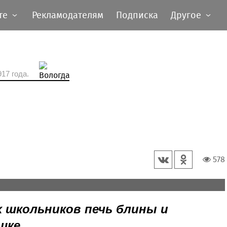
те
Рекламодателям
Подписка
Другое
17 года.
578
тва на настольных станках и на специальных
 школьников печь блины и
шке