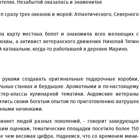
тателях. Незабытой оказалась и знаменитая
 сразу трех океанов и морей: Атлантического, Северного
ла карту местных болот и знакомила всех желающих с
юквы, а активист ветеранского движения Николай Тяпин
 катавальни, когда-то работавшей в деревне Марино.
 руками создавать оригинальные подарочные коробки,
ольных станках и бердышке. Ароматными и по-настоящему
тер-классы кулинарной тематики. Андомские ветераны
ились своим богатым опытом по приготовлению ватрушек
зными начинками.
диняет людей разных поколений, - говорит заведующая
ашим оценкам, тематические площадки посетило более 150
ее чем весомая цифра. Надеемся, что со временем мини-