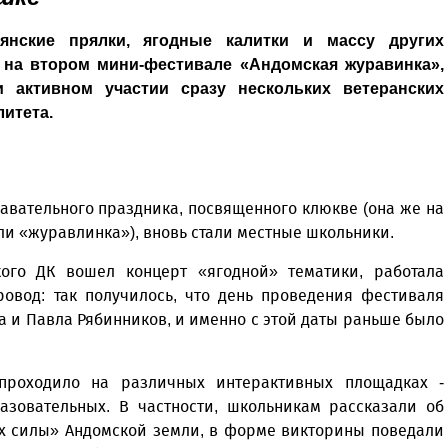
янские прялки, ягодные калитки и массу других
на втором мини-фестивале «Андомская журавинка»,
 активном участии сразу нескольких ветеранских
итета.
авательного праздника, посвященного клюкве (она же на
ли «журавлинка»), вновь стали местные школьники.
ого ДК вошел концерт «ягодной» тематики, работала
овод: так получилось, что день проведения фестиваля
а и Павла Рябинников, и именно с этой даты раньше было
 проходило на различных интерактивных площадках -
азовательных. В частности, школьникам рассказали об
ах силы» Андомской земли, в форме викторины поведали