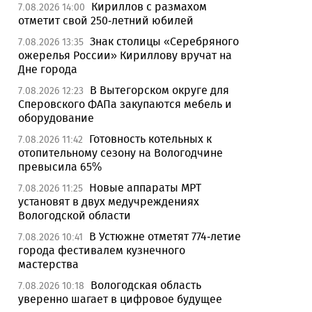
Кириллов с размахом
7.08.2026 14:00
отметит свой 250-летний юбилей
Знак столицы «Серебряного
7.08.2026 13:35
ожерелья России» Кириллову вручат на
Дне города
В Вытегорском округе для
7.08.2026 12:23
Сперовского ФАПа закупаются мебель и
оборудование
Готовность котельных к
7.08.2026 11:42
отопительному сезону на Вологодчине
превысила 65%
Новые аппараты МРТ
7.08.2026 11:25
установят в двух медучреждениях
Вологодской области
В Устюжне отметят 774-летие
7.08.2026 10:41
города фестивалем кузнечного
мастерства
Вологодская область
7.08.2026 10:18
уверенно шагает в цифровое будущее