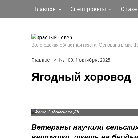
Главное
Спецпроекты
О газе
Вологодская областная газета.
Основана в мае 19
Главное
№ 109, 1 октября, 2025
Ягодный хоровод
Школьников познакомили с основами ткачес
приспособлениях - бердышках.
Фото Андомского ДК
Ветераны научили сельских
ватрушки, ткать на берды