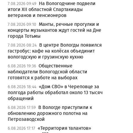
На Вологодчине подвели
7.08.2026 09:49
итоги XII областной Спартакиады
ветеранов и пенсионеров
Манты, речные прогулки и
7.08.2026 09:10
концерты музыкантов ждут гостей на Дне
города Тотьмы
В центре Вологды появился
7.08.2026 08:24
гастробус: кафе на колёсах объединит
вологодскую и грузинскую кухню
Общественные
6.08.2026 19:36
наблюдатели Вологодской области
готовятся к работе на выборах
«Дом СВО» в Череповце за
6.08.2026 18:44
полгода работы обработал около 13 тысяч
обращений
В Вологде приступили к
6.08.2026 17:59
обновлению дорожного полотна на
Петрозаводской
«Территория талантов»
6.08.2026 17:17