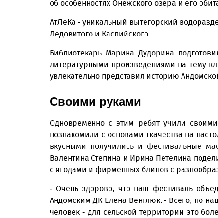
об особенностях Онежского озера и его оби
АтЛеКа - уникальный вытегорский водораздел
Ледовитого и Каспийского.
Библиотекарь Марина Дудорина подготови
литературными произведениями на тему кл
увлекательно представил историю Андомской
Своими руками
Одновременно с этим ребят учили своими
познакомили с основами ткачества на наст
вкусными получились и фестивальные мас
Валентина Степина и Ирина Петелина подел
с ягодами и фирменных блинов с разнообра
- Очень здорово, что наш фестиваль объе
Андомским ДК Елена Венглюк. - Всего, по н
человек - для сельской территории это бол