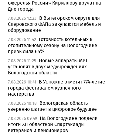
ожерелья России» Кириллову вручат на
Дне города
В Вытегорском округе для
7.08.2026 12:23
Сперовского ФАПа закупаются мебель и
оборудование
Готовность котельных к
7.08.2026 11:42
отопительному сезону на Вологодчине
превысила 65%
Новые аппараты МРТ
7.08.2026 11:25
установят в двух медучреждениях
Вологодской области
В Устюжне отметят 774-летие
7.08.2026 10:41
города фестивалем кузнечного
мастерства
Вологодская область
7.08.2026 10:18
уверенно шагает в цифровое будущее
На Вологодчине подвели
7.08.2026 09:49
итоги XII областной Спартакиады
ветеранов и пенсионеров