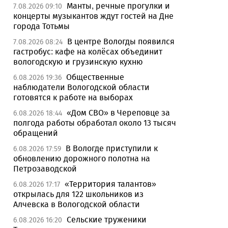
Манты, речные прогулки и
7.08.2026 09:10
концерты музыкантов ждут гостей на Дне
города Тотьмы
В центре Вологды появился
7.08.2026 08:24
гастробус: кафе на колёсах объединит
вологодскую и грузинскую кухню
Общественные
6.08.2026 19:36
наблюдатели Вологодской области
готовятся к работе на выборах
«Дом СВО» в Череповце за
6.08.2026 18:44
полгода работы обработал около 13 тысяч
обращений
В Вологде приступили к
6.08.2026 17:59
обновлению дорожного полотна на
Петрозаводской
«Территория талантов»
6.08.2026 17:17
открылась для 122 школьников из
Алчевска в Вологодской области
Сельские труженики
6.08.2026 16:20