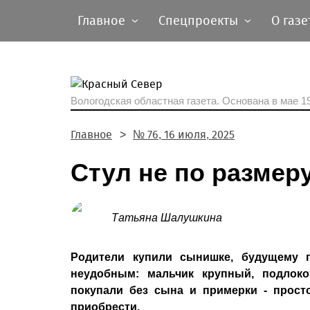
Главное
Спецпроекты
О газе
Вологодская областная газета.
Основана в мае 19
Главное
№ 76, 16 июля, 2025
Стул не по размер
Татьяна Шалушкина
Родители купили сынишке, будущему п
неудобным: мальчик крупный, подлоко
покупали без сына и примерки - прост
приобрести.