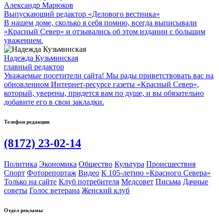
Александр Марюков
Выпускающий редактор «Делового вестника»
В нашем доме, сколько я себя помню, всегда выписывали
«Красный Север» и отзывались об этом издании с большим
уважением.
Надежда Кузьминская
главный редактор
Уважаемые посетители сайта! Мы рады приветствовать вас на
обновленном Интернет-ресурсе газеты «Красный Север»,
который, уверены, придется вам по душе, и вы обязательно
добавите его в свои закладки.
Телефон редакции
(8172) 23-02-14
Политика
Экономика
Общество
Культура
Происшествия
Спорт
Фоторепортаж
Видео
К 105-летию «Красного Севера»
Только на сайте
Клуб потребителя
Медсовет
Письма
Дачные
советы
Голос ветерана
Женский клуб
Отдел рекламы