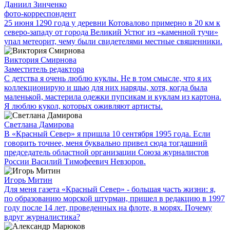
Даниил Зинченко
фото-корреспондент
25 июня 1290 года у деревни Котовалово примерно в 20 км к
северо-западу от города Великий Устюг из «каменной тучи»
упал метеорит, чему были свидетелями местные священники.
Виктория Смирнова
Заместитель редактора
С детства я очень люблю куклы. Не в том смысле, что я их
коллекционирую и шью для них наряды, хотя, когда была
маленькой, мастерила одежки пупсикам и куклам из картона.
Я люблю кукол, которых оживляют артисты.
Светлана Дамирова
В «Красный Север» я пришла 10 сентября 1995 года. Если
говорить точнее, меня буквально привел сюда тогдашний
председатель областной организации Союза журналистов
России Василий Тимофеевич Невзоров.
Игорь Митин
Для меня газета «Красный Север» - большая часть жизни: я,
по образованию морской штурман, пришел в редакцию в 1997
году после 14 лет, проведенных на флоте, в морях. Почему
вдруг журналистика?