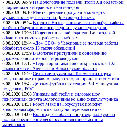
7.08.2026 09:49
На Вологодчине подвели итоги XII областной
Спартакиады ветеранов и пенсионеров
7.08.2026 09:10
Манты, речные прогулки и концерты
музыкантов ждут гостей на Дне города Тотьмы
7.08.2026 08:24
В центре Вологды появился гастробус: кафе на
колёсах объединит вологодскую и грузинскую кухню
6.08.2026 19:36
Общественные наблюдатели Вологодской
области готовятся к работе на выборах
6.08.2026 18:44
«Дом СВО» в Череповце за полгода работы
обработал около 13 тысяч обращений
6.08.2026 17:59
В Вологде приступили к обновлению
дорожного полотна на Петрозаводской
6.08.2026 17:17
«Территория талантов» открылась для 122
школьников из Алчевска в Вологодской области
6.08.2026 16:20
Сельские труженики Тотемского округа
получат жилье с правом выкупа за один процент стоимости
6.08.2026 15:42
Детская футбольная секция ВоГУ получила
поддержку РФС
6.08.2026 15:08
Уникальный трейл и силовые шоу
приготовили округа Вологодчины ко Дню физкультурника
6.08.2026 14:31
Робот Макс на Госуслугах поможет
вологжанам оформить выплату на первоклассника
6.08.2026 14:00
Вологодская область подтвердила курс на
полное обеспечение лесовосстановления семенным
материалом