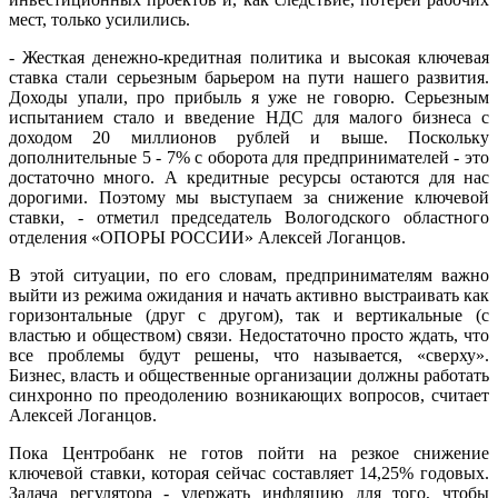
мест, только усилились.
- Жесткая денежно-кредитная политика и высокая ключевая
ставка стали серьезным барьером на пути нашего развития.
Доходы упали, про прибыль я уже не говорю. Серьезным
испытанием стало и введение НДС для малого бизнеса с
доходом 20 миллионов рублей и выше. Поскольку
дополнительные 5 - 7% с оборота для предпринимателей - это
достаточно много. А кредитные ресурсы остаются для нас
дорогими. Поэтому мы выступаем за снижение ключевой
ставки, - отметил председатель Вологодского областного
отделения «ОПОРЫ РОССИИ» Алексей Логанцов.
В этой ситуации, по его словам, предпринимателям важно
выйти из режима ожидания и начать активно выстраивать как
горизонтальные (друг с другом), так и вертикальные (с
властью и обществом) связи. Недостаточно просто ждать, что
все проблемы будут решены, что называется, «сверху».
Бизнес, власть и общественные организации должны работать
синхронно по преод­олению возникающих вопросов, считает
Алексей Логанцов.
Пока Центробанк не готов пойти на резкое снижение
ключевой ставки, которая сейчас составляет 14,25% годовых.
Задача регулятора - удержать инфляцию для того, чтобы