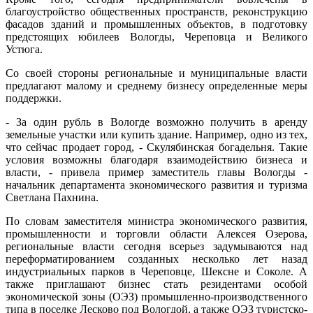
благоустройство общественных пространств, реконструкцию
фасадов зданий и промышленных объектов, в подготовку
предстоящих юбилеев Вологды, Череповца и Великого
Устюга.
Со своей стороны региональные и муниципальные власти
предлагают малому и среднему бизнесу определенные меры
поддержки.
- За один рубль в Вологде возможно получить в аренду
земельные участки или купить здание. Например, одно из тех,
что сейчас продает город, - Скулябинская богадельня. Такие
условия возможны благодаря взаимодействию бизнеса и
власти, - привела пример заместитель главы Вологды -
начальник департамента экономического развития и туризма
Светлана Пахнина.
По словам заместителя министра экономического развития,
промышленности и торговли области Алексея Озерова,
региональные власти сегодня всерьез задумываются над
переформатированием созданных несколько лет назад
индустриальных парков в Череповце, Шексне и Соколе. А
также приглашают бизнес стать резидентами особой
экономической зоны (ОЭЗ) промышленно-производственного
типа в поселке Лесково под Вологдой, а также ОЭЗ туристско-