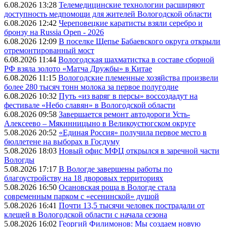
6.08.2026 13:28
Телемедицинские технологии расширяют
доступность медпомощи для жителей Вологодской области
6.08.2026 12:42
Череповецкие каратисты взяли серебро и
бронзу на Russia Open - 2026
6.08.2026 12:09
В поселке Щепье Бабаевского округа открыли
отремонтированный мост
6.08.2026 11:44
Вологодская шахматистка в составе сборной
РФ взяла золото «Матча Дружбы» в Китае
6.08.2026 11:15
Вологодские племенные хозяйства произвели
более 280 тысяч тонн молока за первое полугодие
6.08.2026 10:32
Путь «из варяг в персы» воссоздадут на
фестивале «Небо славян» в Вологодской области
6.08.2026 09:58
Завершается ремонт автодороги Усть-
Алексеево – Мякинницыно в Великоустюгском округе
5.08.2026 20:52
«Единая Россия» получила первое место в
бюллетене на выборах в Госдуму
5.08.2026 18:03
Новый офис МФЦ открылся в заречной части
Вологды
5.08.2026 17:17
В Вологде завершены работы по
благоустройству на 18 дворовых территориях
5.08.2026 16:50
Осановская роща в Вологде стала
современным парком с «есенинской» душой
5.08.2026 16:41
Почти 13,5 тысячи человек пострадали от
клещей в Вологодской области с начала сезона
5.08.2026 16:02
Георгий Филимонов: Мы создаем новую