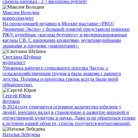
сразила наповал - 2,7 миллиона рублей!
Максим Володин
корреспондент
На проходившей недавно в Мос­кве выставке «PRO//
Движение.Экспо» с большой помпой представили новинки
РЖД: купейные «вагоны будущего» и модернизированные
вагоны СВ. С широкими кроватями, мультимедийными
экранами и прочими «наворотами».
Светлана Шубина
журналист
Уроженка рабочего стекольного поселка Чагода, с
сельскохозяйственным трудом я была знакома с раннего
детства. Поливка и прополка грядок всегда были моей
обязанностью.
Сергей Юров
фотокор
В 2024 году отмечается огромное количество юбилеев у
людей, внесших вклад в становление и развитие мировой и
отечественной культуры и науки. Даже если обратиться только
к истории нашей области, список получится впечатляющий.
Наталья Лебедева