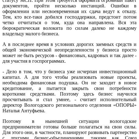
статусу МСП. При этом требуется оформить огромный пакет
документов, пройти несколько инстанций. Ошибки в
оформлении или несвоевременная их сдача ведут к отказу.
Тем, кто все-таки добился господдержки, предстоит потом
четко отчитаться о том, куда она направлена. Вся эта
бюрократическая волокита по силам далеко не каждому
владельцу малого бизнеса.
А в последнее время в условиях дорогих заемных средств и
общей экономической неопределенности у бизнеса просто
может не быть ресурсов - финансовых, кадровых и так далее -
для участия в госпрограммах.
- Дело в том, что у бизнеса уже исчерпан инвестиционный
капитал. А для того чтобы реализовать новые проекты,
необходима финансовая подушка. Он не заходит в новое
кредитование, а пытается закрыть свои потребности
короткими средствами. Поэтому здесь бизнес научился
просчитывать и стал умнее, - считает исполнительный
директор Вологодского регионального отделения «ОПОРЫ»
Наталья Антуфьева.
Поэтому в нынешней ситуации вологодские
предприниматели готовы больше полагаться на свои силы.
Для этого они, в частности, планируют развивать партнерство
с другими бизнес-объединениями, такими как Союз