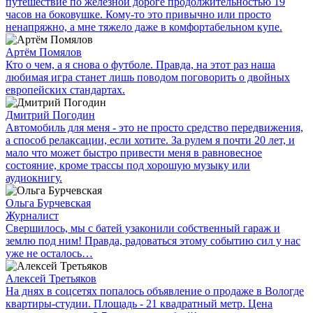
путешествие по железной дороге продолжительностью 19
часов на боковушке. Кому-то это привычно или просто
ненапряжно, а мне тяжело даже в комфортабельном купе.
Артём Помялов
Кто о чем, а я снова о футболе. Правда, на этот раз наша
любимая игра станет лишь поводом поговорить о двойных
европейских стандартах.
Дмитрий Погодин
Автомобиль для меня - это не просто средство передвижения,
а способ релаксации, если хотите. За рулем я почти 20 лет, и
мало что может быстро привести меня в равновесное
состояние, кроме трассы под хорошую музыку или
аудиокнигу.
Ольга Бурчевская
Журналист
Свершилось, мы с батей узаконили собственный гараж и
землю под ним! Правда, радоваться этому событию сил у нас
уже не осталось…
Алексей Третьяков
На днях в соцсетях попалось объявление о продаже в Вологде
квартиры-студии. Площадь - 21 квадратный метр. Цена