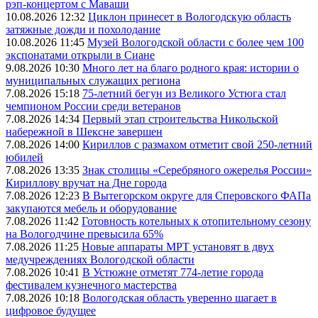
рэп-концертом с Маваши
10.08.2026 12:32
Циклон принесет в Вологодскую область
затяжные дожди и похолодание
10.08.2026 11:45
Музей Вологодской области с более чем 100
экспонатами открыли в Сиане
9.08.2026 10:30
Много лет на благо родного края: истории о
муниципальных служащих региона
7.08.2026 15:18
75-летний бегун из Великого Устюга стал
чемпионом России среди ветеранов
7.08.2026 14:34
Первый этап строительства Никольской
набережной в Шексне завершен
7.08.2026 14:00
Кириллов с размахом отметит свой 250-летний
юбилей
7.08.2026 13:35
Знак столицы «Серебряного ожерелья России»
Кириллову вручат на Дне города
7.08.2026 12:23
В Вытегорском округе для Сперовского ФАПа
закупаются мебель и оборудование
7.08.2026 11:42
Готовность котельных к отопительному сезону
на Вологодчине превысила 65%
7.08.2026 11:25
Новые аппараты МРТ установят в двух
медучреждениях Вологодской области
7.08.2026 10:41
В Устюжне отметят 774-летие города
фестивалем кузнечного мастерства
7.08.2026 10:18
Вологодская область уверенно шагает в
цифровое будущее