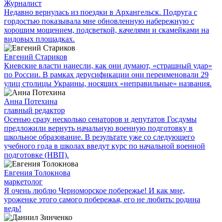
Журналист
Недавно вернулась из поездки в Архангельск. Подруга с
гордостью показывала мне обновленную набережную с
хорошим мощением, подсветкой, качелями и скамейками на
видовых площадках.
Евгений Стариков
Киевские власти нанесли, как они думают, «страшный удар»
по России. В рамках дерусификации они переименовали 29
улиц столицы Украины, носящих «неправильные» названия.
Анна Потехина
главный редактор
Осенью сразу несколько сенаторов и депутатов Госдумы
предложили вернуть начальную военную подготовку в
школьное образование. В результате уже со следующего
учебного года в школах введут курс по начальной военной
подготовке (НВП).
Евгения Толокнова
маркетолог
Я очень люблю Черноморское побережье! И как мне,
уроженке этого самого побережья, его не любить: родина
ведь!