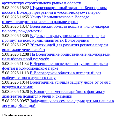
архитектуру строительного рынка в области
5.08.2026 15:22
Шумоизоляционный экран на Белозерском
шоссе в Вологде превратили в «космическую» галерею
5.08.2026 14:55
Улицу Чернышевского в Вологде
отремонтируют значительно раньше срока
5.08.2026 13:47
Вологодская область вошла в число лидеров
по росту рождаемости
5.08.2026 13:05
В День физкультурника массовые зарядки
пройдут во всех муниципалитетах Вологодчины
5.08.2026 12:37
26 тысяч идей для развития региона подали
вологжане через чат-бот
5.08.2026 12:08
На Вологодчине общественные наблюдатели
на выборах пройдут учебу
5.08.2026 11:34
В Череповце после реконструкции открыли
фонтан в Комсомольском парке
5.08.2026 11:18
В Вологодской области в четвертый раз
выберут самого лучшего папу
5.08.2026 10:44
Вологодчина усилила защиту лесов от огня с
воздуха и с земли
5.08.2026 10:20
В Вологде на месте аварийного фонтана у
драмтеатра появятся качели и скамейки
5.08.2026 09:57
Заблудившуюся семью с двумя детьми нашли в
лесу под Вологдой
Информация