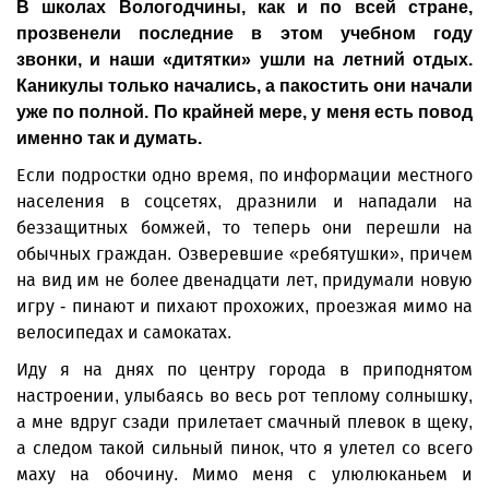
В школах Вологодчины, как и по всей стране,
прозвенели последние в этом учебном году
звонки, и наши «дитятки» ушли на летний отдых.
Каникулы только начались, а пакостить они начали
уже по полной. По крайней мере, у меня есть повод
именно так и думать.
Если подростки одно время, по информации местного
населения в соцсетях, дразнили и нападали на
беззащитных бомжей, то теперь они перешли на
обычных граждан. Озверевшие «ребятушки», причем
на вид им не более двенадцати лет, придумали новую
игру - пинают и пихают прохожих, проезжая мимо на
велосипедах и самокатах.
Иду я на днях по центру города в приподнятом
настроении, улыбаясь во весь рот теплому солнышку,
а мне вдруг сзади прилетает смачный плевок в щеку,
а следом такой сильный пинок, что я улетел со всего
маху на обочину. Мимо меня с улюлюканьем и