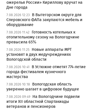
ожерелья России» Кириллову вручат на
Дне города
В Вытегорском округе для
7.08.2026 12:23
Сперовского ФАПа закупаются мебель и
оборудование
Готовность котельных к
7.08.2026 11:42
отопительному сезону на Вологодчине
превысила 65%
Новые аппараты МРТ
7.08.2026 11:25
установят в двух медучреждениях
Вологодской области
В Устюжне отметят 774-летие
7.08.2026 10:41
города фестивалем кузнечного
мастерства
Вологодская область
7.08.2026 10:18
уверенно шагает в цифровое будущее
На Вологодчине подвели
7.08.2026 09:49
итоги XII областной Спартакиады
ветеранов и пенсионеров