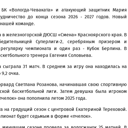
: БК «Вологда-Чеваката» и атакующий защитник Мария
удничество до конца сезона 2026 - 2027 годов. Новый
 нашей команде.
а в железногорской ДЮСШ «Смена» Красноярского края. В
бедительницей Суперлиги-2, серебряным призером и
регулярку чемпионата и один раз - Кубок Берлина. В
скетбольного тренера Евгения Соловьева.
сыграла 31 матч. В среднем за игру она находилась на
9,2 очка.
орвард Светлана Розанова, начинавшая свою спортивную
ской баскетбольной лиги. Затем девушка была игроком
челок» она пополнила летом 2025 года.
а на грядущий сезон с центровой Екатериной Тереховой.
мпионат будет седьмым в форме «пчелок».
в минувшем сезоне провела за вологжанок 25 матчей. В