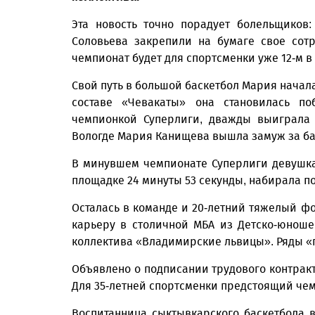
Эта новость точно порадует болельщиков
Соловьева закрепили на бумаге свое сотр
чемпионат будет для спортсменки уже 12-м в
Свой путь в большой баскетбол Мария начал
составе «Чевакаты» она становилась по
чемпионкой Суперлиги, дважды выиграла 
Вологде Мария Канищева вышла замуж за ба
В минувшем чемпионате Суперлиги девушка 
площадке 24 минуты 53 секунды, набирала по 
Осталась в команде и 20-летний тяжелый ф
карьеру в столичной МБА из Детско-юноше
коллектива «Владимирские львицы». Ряды «п
Объявлено о подписании трудового контракт
Для 35-летней спортсменки предстоящий че
Воспитанница сыктывкарского баскетбола 