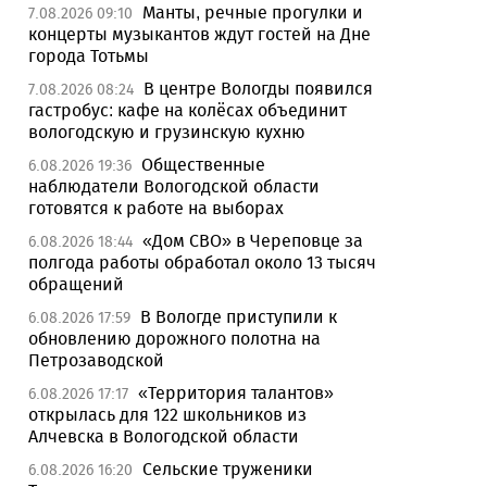
Манты, речные прогулки и
7.08.2026 09:10
концерты музыкантов ждут гостей на Дне
города Тотьмы
В центре Вологды появился
7.08.2026 08:24
гастробус: кафе на колёсах объединит
вологодскую и грузинскую кухню
Общественные
6.08.2026 19:36
наблюдатели Вологодской области
готовятся к работе на выборах
«Дом СВО» в Череповце за
6.08.2026 18:44
полгода работы обработал около 13 тысяч
обращений
В Вологде приступили к
6.08.2026 17:59
обновлению дорожного полотна на
Петрозаводской
«Территория талантов»
6.08.2026 17:17
открылась для 122 школьников из
Алчевска в Вологодской области
Сельские труженики
6.08.2026 16:20