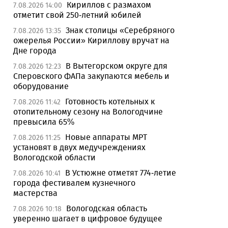
Кириллов с размахом
7.08.2026 14:00
отметит свой 250-летний юбилей
Знак столицы «Серебряного
7.08.2026 13:35
ожерелья России» Кириллову вручат на
Дне города
В Вытегорском округе для
7.08.2026 12:23
Сперовского ФАПа закупаются мебель и
оборудование
Готовность котельных к
7.08.2026 11:42
отопительному сезону на Вологодчине
превысила 65%
Новые аппараты МРТ
7.08.2026 11:25
установят в двух медучреждениях
Вологодской области
В Устюжне отметят 774-летие
7.08.2026 10:41
города фестивалем кузнечного
мастерства
Вологодская область
7.08.2026 10:18
уверенно шагает в цифровое будущее