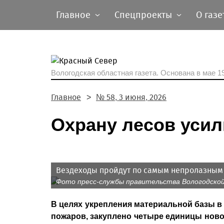
Главное
Спецпроекты
О газе
Вологодская областная газета.
Основана в мае 19
Главное
№ 58, 3 июня, 2026
Охрану лесов усил
Вездеходы пройдут по самым непролазным
Фото пресс-службы правительства Вологодско
В целях укрепления материальной базы в
пожаров, закуплено четыре единицы ново