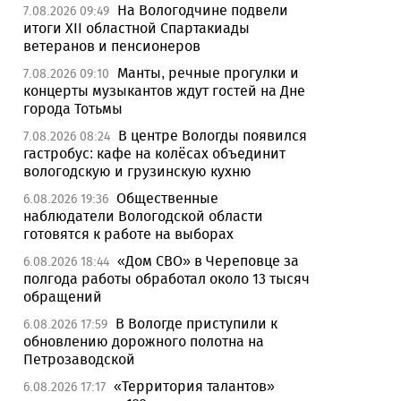
На Вологодчине подвели
7.08.2026 09:49
итоги XII областной Спартакиады
ветеранов и пенсионеров
Манты, речные прогулки и
7.08.2026 09:10
концерты музыкантов ждут гостей на Дне
города Тотьмы
В центре Вологды появился
7.08.2026 08:24
гастробус: кафе на колёсах объединит
вологодскую и грузинскую кухню
Общественные
6.08.2026 19:36
наблюдатели Вологодской области
готовятся к работе на выборах
«Дом СВО» в Череповце за
6.08.2026 18:44
полгода работы обработал около 13 тысяч
обращений
В Вологде приступили к
6.08.2026 17:59
обновлению дорожного полотна на
Петрозаводской
«Территория талантов»
6.08.2026 17:17