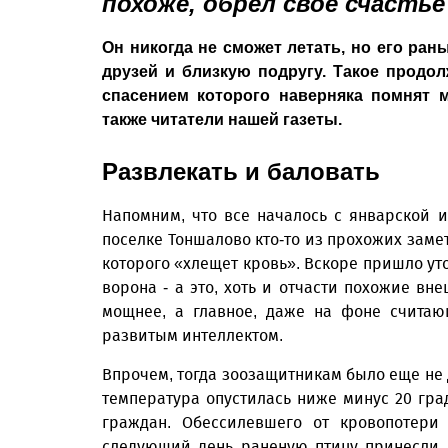
похоже, обрел свое счастье
Он никогда не сможет летать, но его ра
друзей и близкую подругу. Такое продо
спасением которого наверняка помнят м
также читатели нашей газеты.
Развлекать и баловать
Напомним, что все началось с январской 
поселке Тоншалово кто-то из прохожих заме
которого «хлещет кровь». Вскоре пришло уто
ворона - а это, хоть и отчасти похожие вн
мощнее, а главное, даже на фоне считаю
развитым интеллектом.
Впрочем, тогда зоозащитникам было еще не 
температура опустилась ниже минус 20 гра
граждан. Обессилевшего от кровопотери
следующий день раненую птицу принесли 