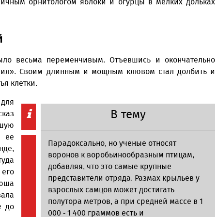
личным орнитологом яблоки и огурцы в мелких дольках
й
было весьма переменчивым. Отъевшись и окончательно
урил». Своим длинным и мощным клювом стал долбить и
тья клетки.
 для
В тему
сказ
ьшую
 ее
Парадоксально, но ученые относят
нде,
воронов к воробьинообразным птицам,
уда
добавляя, что это самые крупные
 его
представители отряда. Размах крыльев у
рюша
взрослых самцов может достигать
вала
полутора метров, а при средней массе в 1
е до
000 - 1 400 граммов есть и