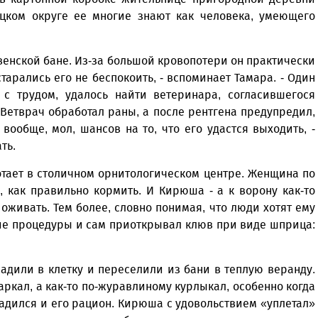
цком округе ее многие знают как человека, умеющего
венской бане. Из-за большой кровопотери он практически
тарались его не беспокоить, - вспоминает Тамара. - Один
ь с трудом, удалось найти ветеринара, согласившегося
Ветврач обработал раны, а после рентгена предупредил,
вообще, мол, шансов на то, что его удастся выходить, -
ть.
отает в столичном орнитологическом центре. Женщина по
, как правильно кормить. И Кирюша - а к ворону как-то
 оживать. Тем более, словно понимая, что люди хотят ему
ие процедуры и сам приоткрывал клюв при виде шприца:
дили в клетку и переселили из бани в теплую веранду.
каркал, а как-то по-журавлиному курлыкал, особенно когда
адился и его рацион. Кирюша с удовольствием «уплетал»