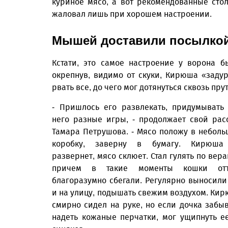
куриное мясо, а вот рекомендованные сто
жаловал лишь при хорошем настроении.
Мышей доставили посылко
Кстати, это самое настроение у ворона 
окрепнув, видимо от скуки, Кирюша «зад
рвать все, до чего мог дотянуться сквозь пру
- Пришлось его развлекать, придумывать
него разные игры, - продолжает свой рас
Тамара Петрушова. - Мясо положу в небол
коробку, заверну в бумагу. Кирюша
развернет, мясо склюет. Стал гулять по вера
причем в такие моменты кошки отт
благоразумно сбегали. Регулярно выносили
и на улицу, подышать свежим воздухом. Ки
смирно сидел на руке, но если дочка забы
надеть кожаные перчатки, мог ущипнуть е