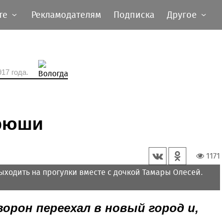
те
Рекламодателям
Подписка
Другое
17 года.
ирюши
1171
ходить на прогулки вместе с дочкой Тамары Олесей.
орон переехал в новый город и,