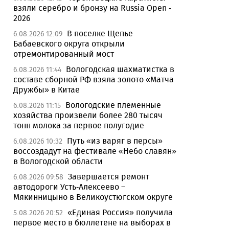
взяли серебро и бронзу на Russia Open -
2026
В поселке Щепье
6.08.2026 12:09
Бабаевского округа открыли
отремонтированный мост
Вологодская шахматистка в
6.08.2026 11:44
составе сборной РФ взяла золото «Матча
Дружбы» в Китае
Вологодские племенные
6.08.2026 11:15
хозяйства произвели более 280 тысяч
тонн молока за первое полугодие
Путь «из варяг в персы»
6.08.2026 10:32
воссоздадут на фестивале «Небо славян»
в Вологодской области
Завершается ремонт
6.08.2026 09:58
автодороги Усть-Алексеево –
Мякинницыно в Великоустюгском округе
«Единая Россия» получила
5.08.2026 20:52
первое место в бюллетене на выборах в