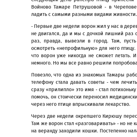
Войново Тамаре Петрушовой - в Черепове
ладить с самыми разными видами живности.
- Первые две недели ворон жил у нас в дере
не двигался, да и мы с дочкой лишний раз с
раз, правда, вывезли в город. Там, пуст
осмотреть «непрофильную» для него птицу. 
что ворон уже никогда не сможет летать. И 
немного. Но мы все равно решили попробова
Повезло, что одна из знакомых Тамары раб
телефону стала давать советы - чем лечить
сразу «прилипло» это имя - стал потихоньку
помочь, он стоически переносил медицинск
через него птице впрыскивали лекарство.
Через две недели окрепшего Кирюшу переса
Там же ворон стал «разговаривать» - но не 
на веранду заходили кошки. Постепенно нал