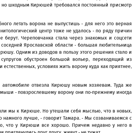
м, но шкодным Кирюшей требовался постоянный присмотр
ого летать ворона не выпустишь - для него это верная
нитологический центр тоже не удалось - по ряду причин
не берут. Череповчанка стала через знакомых и соцсети
 соседней Ярославской области - большая любительница
ирюшу. Одним из доводов в пользу этого решения стало и
х супругов обустроен большой вольер, переходящий из
ти естественных, условиях жить ворону куда как приятнее,
м автомобиле отвезла Кирюшу новым хозяевам. Туда же
мыши - повзрослевшему ворону они по-прежнему иногда
ыкли мы к Кирюше. Но утешали себя мыслью, что в новых,
 намного лучше, - говорит Тамара. - Мы созваниваемся с
аю, что у Кирюши все хорошо. Причем недавно у него в
и приглянулись друг другу, живут - не тужат.