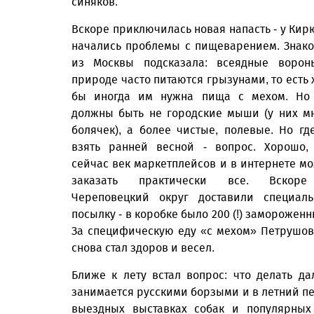
синяков.
Вскоре приключилась новая напасть - у Ки
начались проб­лемы с пищеварением. Знак
из Москвы подсказала: всеядные воро
природе часто питаются грызунами, то есть 
бы иног­да им нужна пища с мехом. Но
должны быть не городские мыши (у них м
болячек), а более чис­тые, полевые. Но гд
взять ранней весной - вопрос. Хорошо,
сейчас век маркетплейсов и в интернете м
заказать практически все. Вскор
Череповецкий округ доставили специал
посылку - в коробке было 200 (!) заморож
За специфическую еду «с мехом» Петрушо
снова стал здоров и весел.
Ближе к лету встал вопрос: что делать д
занимается русскими борзыми и в летний пе
выездных выставках собак и популярных 