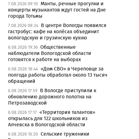
Манты, речные прогулки и
7.08.2026 09:10
концерты музыкантов ждут гостей на Дне
города Тотьмы
В центре Вологды появился
7.08.2026 08:24
гастробус: кафе на колёсах объединит
вологодскую и грузинскую кухню
Общественные
6.08.2026 19:36
наблюдатели Вологодской области
готовятся к работе на выборах
«Дом СВО» в Череповце за
6.08.2026 18:44
полгода работы обработал около 13 тысяч
обращений
В Вологде приступили к
6.08.2026 17:59
обновлению дорожного полотна на
Петрозаводской
«Территория талантов»
6.08.2026 17:17
открылась для 122 школьников из
Алчевска в Вологодской области
Сельские труженики
6.08.2026 16:20