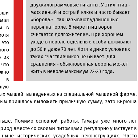
двухкилограммовые гиганты. У этих птиц -
массивный и острый клюв и часто бывает
рюши
«борода» - так называют удлиненные
омая
перья на горле. В мире птиц ворон
ны в
считается долгожителем. При хорошем
хотя
уходе в неволе отдельные особи доживают
 это
до 50 и даже 70 лет. Хотя в диких условиях
ного
таких счастливчиков не бывает. Для
е их
сравнения - обыкновенная ворона может
 что
жить в неволе максимум 22-23 года.
ожно
е в
ьную
енных мышей, выведенных на специальной мышиной ферме.
вым пришлось выложить приличную сумму, зато Кирюша
альше. Помимо основной работы, Тамара уже много лет
риод вместе со своими питомцами регулярно участвует в
ныне исторических усадебных реконструкциях. Часто