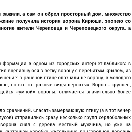
ны зажили, а сам он обрел просторный дом, множество
лжение получила история ворона Кирюши, эпопею со
ногие жители Череповца и Череповецкого округа, а
информации в одном из городских интернет-пабликов: в
тил вцепившуюся в ветку ворону с перебитым крылом, из
чнение: в раненой птице опознали не ворону, а молодого
ешне, но все же разные виды пернатых. Ворон - крупнее,
щейся «умной» вороны, отличается значительно более
до сравнений. Спасать замерзающую птицу (а в тот вечер
дусов) отправились сразу несколько групп сердобольных
 ворона снял с дерева местный мужчина, но уже на
в картонной коробке жительнице пригородной деревни