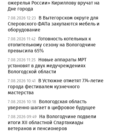
ожерелья России» Кириллову вручат на
Дне города
В Вытегорском округе для
7.08.2026 12:23
Сперовского ФАПа закупаются мебель и
оборудование
Готовность котельных к
7.08.2026 11:42
отопительному сезону на Вологодчине
превысила 65%
Новые аппараты МРТ
7.08.2026 11:25
установят в двух медучреждениях
Вологодской области
В Устюжне отметят 774-летие
7.08.2026 10:41
города фестивалем кузнечного
мастерства
Вологодская область
7.08.2026 10:18
уверенно шагает в цифровое будущее
На Вологодчине подвели
7.08.2026 09:49
итоги XII областной Спартакиады
ветеранов и пенсионеров