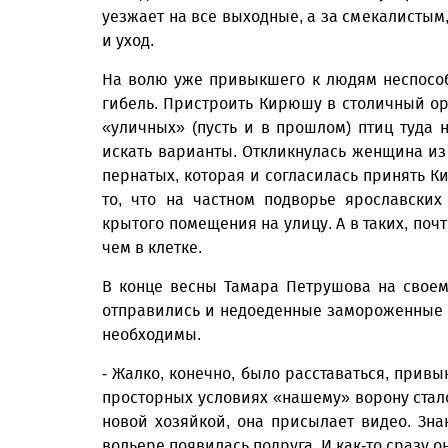
уезжает на все выходные, а за смекалисты
и уход.
На волю уже привыкшего к людям неспособн
гибель. Пристроить Кирюшу в столичный ор
«уличных» (пусть и в прошлом) птиц туда 
искать варианты. Откликнулась женщина из
пернатых, которая и согласилась принять К
то, что на частном подворье ярославски
крытого помещения на улицу. А в таких, поч
чем в клетке.
В конце весны Тамара Петрушова на свое
отправились и недоеденные замороженные 
необходимы.
- Жалко, конечно, было расставаться, прив
просторных условиях «нашему» ворону стало
новой хозяйкой, она присылает видео. Зн
вольере появилась подруга. И как-то сразу он