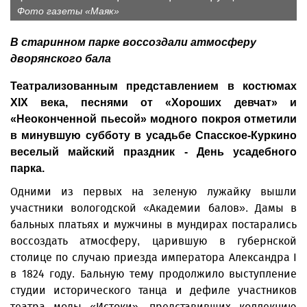
Фото газеты «Маяк»
В старинном парке воссоздали атмосферу
дворянского бала
Театрализованным представлением в костюмах
XIX века, песнями от «Хороших девчат» и
«Неоконченной пьесой» модного покроя отметили
в минувшую субботу в усадьбе Спасское-Куркино
веселый майский праздник - День усадебного
парка.
Одними из первых на зеленую лужайку вышли
участники вологодской «Академии балов». Дамы в
бальных платьях и мужчины в мундирах постарались
воссоздать атмосферу, царившую в губернской
столице по случаю приезда императора Александра I
в 1824 году. Бальную тему продолжило выступление
студии исторического танца и дефиле участников
театра моды «Истоки», представивших коллекцию