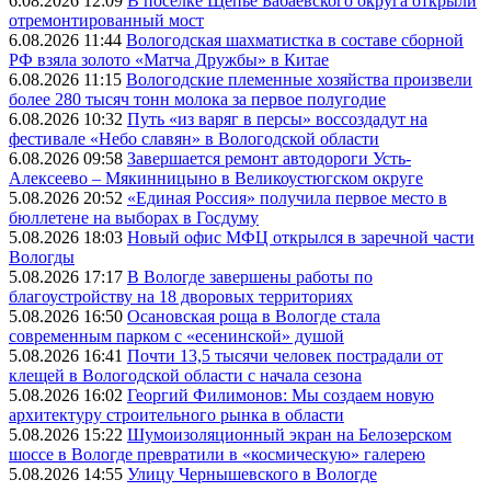
6.08.2026 12:09
В поселке Щепье Бабаевского округа открыли
отремонтированный мост
6.08.2026 11:44
Вологодская шахматистка в составе сборной
РФ взяла золото «Матча Дружбы» в Китае
6.08.2026 11:15
Вологодские племенные хозяйства произвели
более 280 тысяч тонн молока за первое полугодие
6.08.2026 10:32
Путь «из варяг в персы» воссоздадут на
фестивале «Небо славян» в Вологодской области
6.08.2026 09:58
Завершается ремонт автодороги Усть-
Алексеево – Мякинницыно в Великоустюгском округе
5.08.2026 20:52
«Единая Россия» получила первое место в
бюллетене на выборах в Госдуму
5.08.2026 18:03
Новый офис МФЦ открылся в заречной части
Вологды
5.08.2026 17:17
В Вологде завершены работы по
благоустройству на 18 дворовых территориях
5.08.2026 16:50
Осановская роща в Вологде стала
современным парком с «есенинской» душой
5.08.2026 16:41
Почти 13,5 тысячи человек пострадали от
клещей в Вологодской области с начала сезона
5.08.2026 16:02
Георгий Филимонов: Мы создаем новую
архитектуру строительного рынка в области
5.08.2026 15:22
Шумоизоляционный экран на Белозерском
шоссе в Вологде превратили в «космическую» галерею
5.08.2026 14:55
Улицу Чернышевского в Вологде