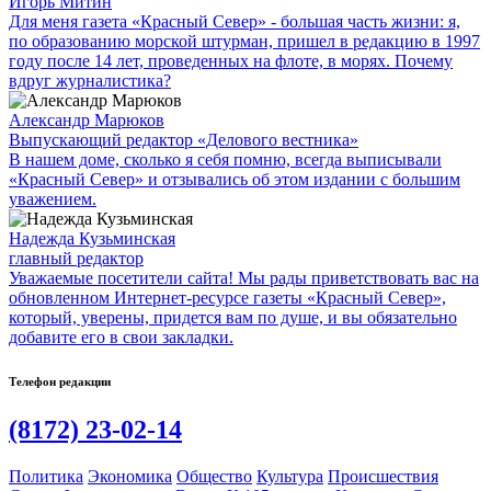
Игорь Митин
Для меня газета «Красный Север» - большая часть жизни: я,
по образованию морской штурман, пришел в редакцию в 1997
году после 14 лет, проведенных на флоте, в морях. Почему
вдруг журналистика?
Александр Марюков
Выпускающий редактор «Делового вестника»
В нашем доме, сколько я себя помню, всегда выписывали
«Красный Север» и отзывались об этом издании с большим
уважением.
Надежда Кузьминская
главный редактор
Уважаемые посетители сайта! Мы рады приветствовать вас на
обновленном Интернет-ресурсе газеты «Красный Север»,
который, уверены, придется вам по душе, и вы обязательно
добавите его в свои закладки.
Телефон редакции
(8172) 23-02-14
Политика
Экономика
Общество
Культура
Происшествия