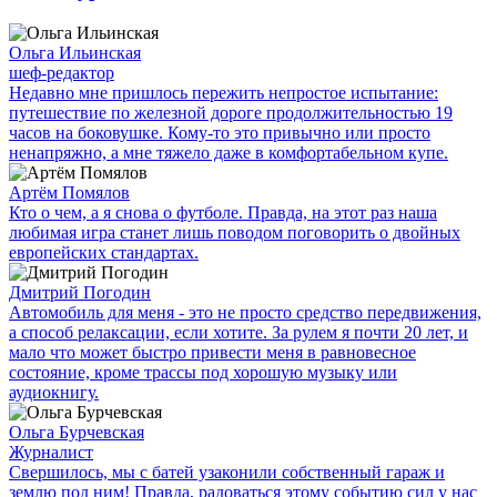
Ольга Ильинская
шеф-редактор
Недавно мне пришлось пережить непростое испытание:
путешествие по железной дороге продолжительностью 19
часов на боковушке. Кому-то это привычно или просто
ненапряжно, а мне тяжело даже в комфортабельном купе.
Артём Помялов
Кто о чем, а я снова о футболе. Правда, на этот раз наша
любимая игра станет лишь поводом поговорить о двойных
европейских стандартах.
Дмитрий Погодин
Автомобиль для меня - это не просто средство передвижения,
а способ релаксации, если хотите. За рулем я почти 20 лет, и
мало что может быстро привести меня в равновесное
состояние, кроме трассы под хорошую музыку или
аудиокнигу.
Ольга Бурчевская
Журналист
Свершилось, мы с батей узаконили собственный гараж и
землю под ним! Правда, радоваться этому событию сил у нас