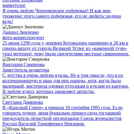
маркетолог
Я очень люблю Черноморское побережье! И как мне,
уроженке этого самого побережья, его не любить: родина
ведь!
Даниил Зинченко
фото-корреспондент
25 июня 1290 года у деревни Котовалово примерно в 20 км к
северо-западу от города Великий Устюг из «каменной тучи»
упал метеорит, чему были свидетелями местные священники.
Виктория Смирнова
Заместитель редактора
С детства я очень люблю куклы. Не в том смысле, что я их
коллекционирую и шью для них наряды, хотя, когда была
маленькой, мастерила одежки пупсикам и куклам из картона.
Я люблю кукол, которых оживляют артисты.
Светлана Дамирова
В «Красный Север» я пришла 10 сентября 1995 года. Если
говорить точнее, меня буквально привел сюда тогдашний
председатель областной организации Союза журналистов
России Василий Тимофеевич Невзоров.