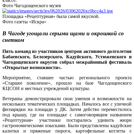
классе.
Фото Чагодощенского музея
Площадка «Рецептурная» была самой вкусной.
Фото газеты «Искра»
В Чагоде угощали серыми щами и окрошкой со
снетком
Пять команд из участников центров активного долголетия
Бабаевского, Белозерского, Кадуйского, Устюженского и
Чагодощенского округов собрал межрайонный фестиваль
«Открытые возможности».
Мероприятие, ставшее частью регионального проекта
«Старшее поколение», прошло на базе Чагодощенского
КЦСОН и местных учреждений культуры.
Ветераны демонстрировали свои умения и возможности на
нескольких тематических площадках. Началось все с уличной
физзарядки на площади у ДК. Затем действо переместилось
под крышу, где на площадке с самоговорящим названием
«Рецептурная» участники постарались удивить жюри
гастрономическими изысками. Были представлены кадуйские
калитки и пряженые пироги, картофельные котлеты с