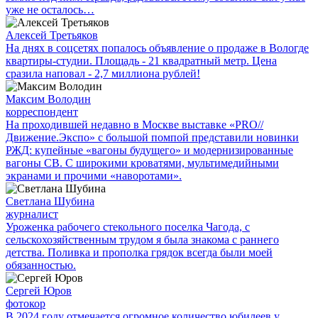
уже не осталось…
Алексей Третьяков
На днях в соцсетях попалось объявление о продаже в Вологде
квартиры-студии. Площадь - 21 квадратный метр. Цена
сразила наповал - 2,7 миллиона рублей!
Максим Володин
корреспондент
На проходившей недавно в Мос­кве выставке «PRO//
Движение.Экспо» с большой помпой представили новинки
РЖД: купейные «вагоны будущего» и модернизированные
вагоны СВ. С широкими кроватями, мультимедийными
экранами и прочими «наворотами».
Светлана Шубина
журналист
Уроженка рабочего стекольного поселка Чагода, с
сельскохозяйственным трудом я была знакома с раннего
детства. Поливка и прополка грядок всегда были моей
обязанностью.
Сергей Юров
фотокор
В 2024 году отмечается огромное количество юбилеев у