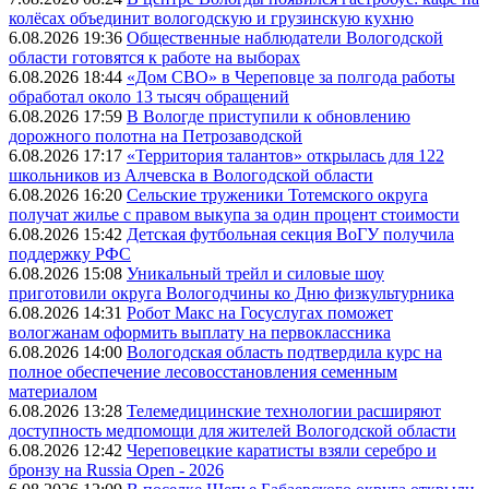
колёсах объединит вологодскую и грузинскую кухню
6.08.2026 19:36
Общественные наблюдатели Вологодской
области готовятся к работе на выборах
6.08.2026 18:44
«Дом СВО» в Череповце за полгода работы
обработал около 13 тысяч обращений
6.08.2026 17:59
В Вологде приступили к обновлению
дорожного полотна на Петрозаводской
6.08.2026 17:17
«Территория талантов» открылась для 122
школьников из Алчевска в Вологодской области
6.08.2026 16:20
Сельские труженики Тотемского округа
получат жилье с правом выкупа за один процент стоимости
6.08.2026 15:42
Детская футбольная секция ВоГУ получила
поддержку РФС
6.08.2026 15:08
Уникальный трейл и силовые шоу
приготовили округа Вологодчины ко Дню физкультурника
6.08.2026 14:31
Робот Макс на Госуслугах поможет
вологжанам оформить выплату на первоклассника
6.08.2026 14:00
Вологодская область подтвердила курс на
полное обеспечение лесовосстановления семенным
материалом
6.08.2026 13:28
Телемедицинские технологии расширяют
доступность медпомощи для жителей Вологодской области
6.08.2026 12:42
Череповецкие каратисты взяли серебро и
бронзу на Russia Open - 2026