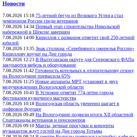
Новости
7.08.2026 15:18
75-летний бегун из Великого Устюга стал
чемпионом России среди ветеранов
7.08.2026 14:34
Первый этап строительства Никольской
набережной в Шексне завершен
7.08.2026 14:00
Кириллов с размахом отметит свой 250-летний
юбилей
7.08.2026 13:35
Знак столицы «Серебряного ожерелья России»
Кириллову вручат на Дне города
7.08.2026 12:23
В Вытегорском округе для Сперовского ФАПа
закупаются мебель и оборудование
7.08.2026 11:42
Готовность котельных к отопительному сезону
на Вологодчине превысила 65%
7.08.2026 11:25
Новые аппараты МРТ установят в двух
медучреждениях Вологодской области
7.08.2026 10:41
В Устюжне отметят 774-летие города
фестивалем кузнечного мастерства
7.08.2026 10:18
Вологодская область уверенно шагает в
цифровое будущее
7.08.2026 09:49
На Вологодчине подвели итоги XII областной
Спартакиады ветеранов и пенсионеров
7.08.2026 09:10
Манты, речные прогулки и концерты
музыкантов ждут гостей на Дне города Тотьмы
7.08.2026 08:24
В центре Вологды появился гастробус: кафе на