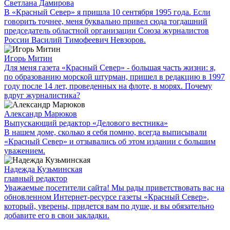
Светлана Дамирова
В «Красный Север» я пришла 10 сентября 1995 года. Если
говорить точнее, меня буквально привел сюда тогдашний
председатель областной организации Союза журналистов
России Василий Тимофеевич Невзоров.
Игорь Митин
Для меня газета «Красный Север» - большая часть жизни: я,
по образованию морской штурман, пришел в редакцию в 1997
году после 14 лет, проведенных на флоте, в морях. Почему
вдруг журналистика?
Александр Марюков
Выпускающий редактор «Делового вестника»
В нашем доме, сколько я себя помню, всегда выписывали
«Красный Север» и отзывались об этом издании с большим
уважением.
Надежда Кузьминская
главный редактор
Уважаемые посетители сайта! Мы рады приветствовать вас на
обновленном Интернет-ресурсе газеты «Красный Север»,
который, уверены, придется вам по душе, и вы обязательно
добавите его в свои закладки.