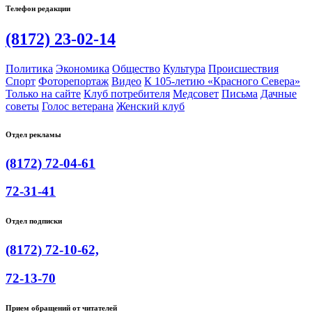
Телефон редакции
(8172) 23-02-14
Политика
Экономика
Общество
Культура
Происшествия
Спорт
Фоторепортаж
Видео
К 105-летию «Красного Севера»
Только на сайте
Клуб потребителя
Медсовет
Письма
Дачные
советы
Голос ветерана
Женский клуб
Отдел рекламы
(8172) 72-04-61
72-31-41
Отдел подписки
(8172) 72-10-62,
72-13-70
Прием обращений от читателей