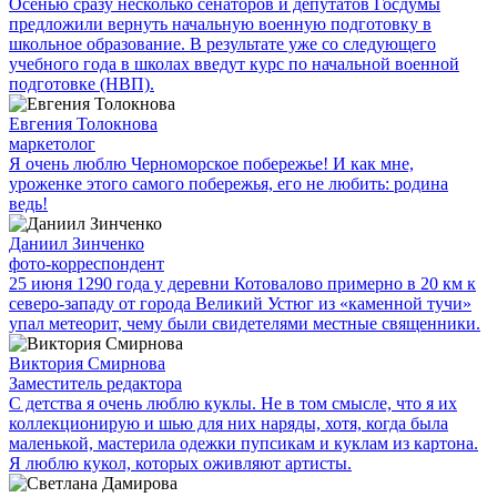
Осенью сразу несколько сенаторов и депутатов Госдумы
предложили вернуть начальную военную подготовку в
школьное образование. В результате уже со следующего
учебного года в школах введут курс по начальной военной
подготовке (НВП).
Евгения Толокнова
маркетолог
Я очень люблю Черноморское побережье! И как мне,
уроженке этого самого побережья, его не любить: родина
ведь!
Даниил Зинченко
фото-корреспондент
25 июня 1290 года у деревни Котовалово примерно в 20 км к
северо-западу от города Великий Устюг из «каменной тучи»
упал метеорит, чему были свидетелями местные священники.
Виктория Смирнова
Заместитель редактора
С детства я очень люблю куклы. Не в том смысле, что я их
коллекционирую и шью для них наряды, хотя, когда была
маленькой, мастерила одежки пупсикам и куклам из картона.
Я люблю кукол, которых оживляют артисты.