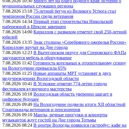
9.08.2026 10:30
Много лет на благо родного края: истории о
муниципальных служащих региона
7.08.2026 15:18
75-летний бегун из Великого Устюга стал
чемпионом России среди ветеранов
7.08.2026 14:34
Первый этап строительства Никольской
набережной в Шексне завершен
7.08.2026 14:00
Кириллов с размахом отметит свой 250-летний
юбилей
7.08.2026 13:35
Знак столицы «Серебряного ожерелья России»
Кириллову вручат на Дне города
7.08.2026 12:23
В Вытегорском округе для Сперовского ФАПа
закупаются мебель и оборудование
7.08.2026 11:42
Готовность котельных к отопительному сезону
на Вологодчине превысила 65%
7.08.2026 11:25
Новые аппараты МРТ установят в двух
медучреждениях Вологодской области
7.08.2026 10:41
В Устюжне отметят 774-летие города
фестивалем кузнечного мастерства
7.08.2026 10:18
Вологодская область уверенно шагает в
цифровое будущее
7.08.2026 09:49
На Вологодчине подвели итоги XII областной
Спартакиады ветеранов и пенсионеров
7.08.2026 09:10
Манты, речные прогулки и концерты
музыкантов ждут гостей на Дне города Тотьмы
7.08.2026 08:24
В центре Вологды появился гастробус: кафе на