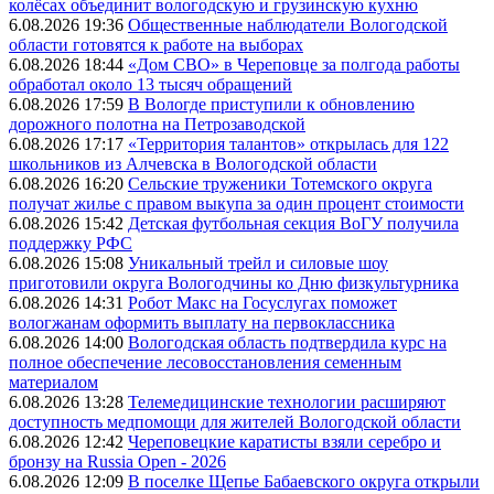
колёсах объединит вологодскую и грузинскую кухню
6.08.2026 19:36
Общественные наблюдатели Вологодской
области готовятся к работе на выборах
6.08.2026 18:44
«Дом СВО» в Череповце за полгода работы
обработал около 13 тысяч обращений
6.08.2026 17:59
В Вологде приступили к обновлению
дорожного полотна на Петрозаводской
6.08.2026 17:17
«Территория талантов» открылась для 122
школьников из Алчевска в Вологодской области
6.08.2026 16:20
Сельские труженики Тотемского округа
получат жилье с правом выкупа за один процент стоимости
6.08.2026 15:42
Детская футбольная секция ВоГУ получила
поддержку РФС
6.08.2026 15:08
Уникальный трейл и силовые шоу
приготовили округа Вологодчины ко Дню физкультурника
6.08.2026 14:31
Робот Макс на Госуслугах поможет
вологжанам оформить выплату на первоклассника
6.08.2026 14:00
Вологодская область подтвердила курс на
полное обеспечение лесовосстановления семенным
материалом
6.08.2026 13:28
Телемедицинские технологии расширяют
доступность медпомощи для жителей Вологодской области
6.08.2026 12:42
Череповецкие каратисты взяли серебро и
бронзу на Russia Open - 2026
6.08.2026 12:09
В поселке Щепье Бабаевского округа открыли