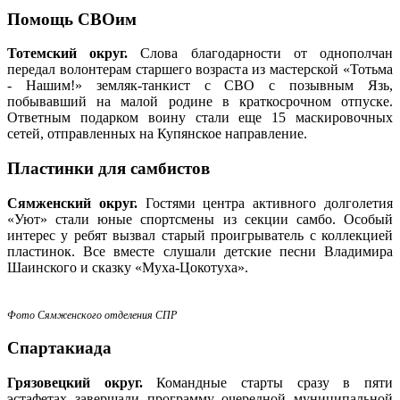
Помощь СВОим
Тотемский округ.
Слова благодарности от однополчан
передал волонтерам старшего возраста из мастерской «Тотьма
- Нашим!» земляк-танкист с СВО с позывным Язь,
побывавший на малой родине в краткосрочном отпуске.
Ответным подарком воину стали еще 15 маскировочных
сетей, отправленных на Купянское направление.
Пластинки для самбистов
Сямженский округ.
Гостями центра активного долголетия
«Уют» стали юные спортсмены из секции самбо. Особый
интерес у ребят вызвал старый проигрыватель с коллекцией
пластинок. Все вместе слушали детские песни Владимира
Шаинского и сказку «Муха-Цокотуха».
Фото Сямженского отделения СПР
Спартакиада
Грязовецкий округ.
Командные старты сразу в пяти
эстафетах завершали программу очередной муниципальной