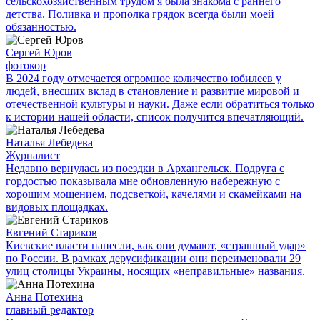
сельскохозяйственным трудом я была знакома с раннего
детства. Поливка и прополка грядок всегда были моей
обязанностью.
Сергей Юров
фотокор
В 2024 году отмечается огромное количество юбилеев у
людей, внесших вклад в становление и развитие мировой и
отечественной культуры и науки. Даже если обратиться только
к истории нашей области, список получится впечатляющий.
Наталья Лебедева
Журналист
Недавно вернулась из поездки в Архангельск. Подруга с
гордостью показывала мне обновленную набережную с
хорошим мощением, подсветкой, качелями и скамейками на
видовых площадках.
Евгений Стариков
Киевские власти нанесли, как они думают, «страшный удар»
по России. В рамках дерусификации они переименовали 29
улиц столицы Украины, носящих «неправильные» названия.
Анна Потехина
главный редактор