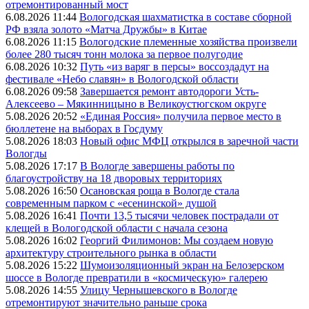
отремонтированный мост
6.08.2026 11:44
Вологодская шахматистка в составе сборной
РФ взяла золото «Матча Дружбы» в Китае
6.08.2026 11:15
Вологодские племенные хозяйства произвели
более 280 тысяч тонн молока за первое полугодие
6.08.2026 10:32
Путь «из варяг в персы» воссоздадут на
фестивале «Небо славян» в Вологодской области
6.08.2026 09:58
Завершается ремонт автодороги Усть-
Алексеево – Мякинницыно в Великоустюгском округе
5.08.2026 20:52
«Единая Россия» получила первое место в
бюллетене на выборах в Госдуму
5.08.2026 18:03
Новый офис МФЦ открылся в заречной части
Вологды
5.08.2026 17:17
В Вологде завершены работы по
благоустройству на 18 дворовых территориях
5.08.2026 16:50
Осановская роща в Вологде стала
современным парком с «есенинской» душой
5.08.2026 16:41
Почти 13,5 тысячи человек пострадали от
клещей в Вологодской области с начала сезона
5.08.2026 16:02
Георгий Филимонов: Мы создаем новую
архитектуру строительного рынка в области
5.08.2026 15:22
Шумоизоляционный экран на Белозерском
шоссе в Вологде превратили в «космическую» галерею
5.08.2026 14:55
Улицу Чернышевского в Вологде
отремонтируют значительно раньше срока