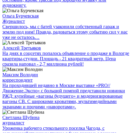
аудиокнигу.
Ольга Бурчевская
Журналист
Свершилось, мы с батей узаконили собственный гараж и
землю под ним! Правда, радоваться этому событию сил у нас
уже не осталось…
Алексей Третьяков
На днях в соцсетях попалось объявление о продаже в Вологде
квартиры-студии. Площадь - 21 квадратный метр. Цена
сразила наповал - 2,7 миллиона рублей!
Максим Володин
корреспондент
На проходившей недавно в Мос­кве выставке «PRO//
Движение.Экспо» с большой помпой представили новинки
РЖД: купейные «вагоны будущего» и модернизированные
вагоны СВ. С широкими кроватями, мультимедийными
экранами и прочими «наворотами».
Светлана Шубина
журналист
Уроженка рабочего стекольного поселка Чагода, с