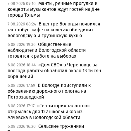
Манты, речные прогулки и
7.08.2026 09:10
концерты музыкантов ждут гостей на Дне
города Тотьмы
В центре Вологды появился
7.08.2026 08:24
гастробус: кафе на колёсах объединит
вологодскую и грузинскую кухню
Общественные
6.08.2026 19:36
наблюдатели Вологодской области
готовятся к работе на выборах
«Дом СВО» в Череповце за
6.08.2026 18:44
полгода работы обработал около 13 тысяч
обращений
В Вологде приступили к
6.08.2026 17:59
обновлению дорожного полотна на
Петрозаводской
«Территория талантов»
6.08.2026 17:17
открылась для 122 школьников из
Алчевска в Вологодской области
Сельские труженики
6.08.2026 16:20