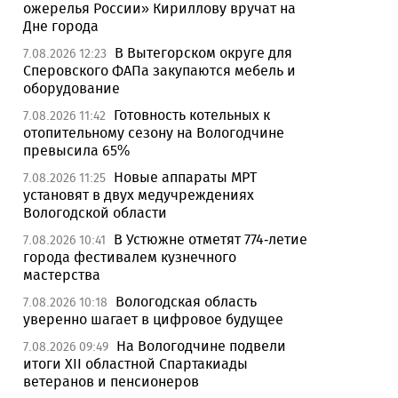
ожерелья России» Кириллову вручат на
Дне города
В Вытегорском округе для
7.08.2026 12:23
Сперовского ФАПа закупаются мебель и
оборудование
Готовность котельных к
7.08.2026 11:42
отопительному сезону на Вологодчине
превысила 65%
Новые аппараты МРТ
7.08.2026 11:25
установят в двух медучреждениях
Вологодской области
В Устюжне отметят 774-летие
7.08.2026 10:41
города фестивалем кузнечного
мастерства
Вологодская область
7.08.2026 10:18
уверенно шагает в цифровое будущее
На Вологодчине подвели
7.08.2026 09:49
итоги XII областной Спартакиады
ветеранов и пенсионеров