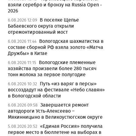
взяли серебро и бронзу на Russia Open -
2026
В поселке Щепье
6.08.2026 12:09
Бабаевского округа открыли
отремонтированный мост
Вологодская шахматистка в
6.08.2026 11:44
составе сборной РФ взяла золото «Матча
Дружбы» в Китае
Вологодские племенные
6.08.2026 11:15
хозяйства произвели более 280 тысяч
тонн молока за первое полугодие
Путь «из варяг в персы»
6.08.2026 10:32
воссоздадут на фестивале «Небо славян»
в Вологодской области
Завершается ремонт
6.08.2026 09:58
автодороги Усть-Алексеево –
Мякинницыно в Великоустюгском округе
«Единая Россия» получила
5.08.2026 20:52
первое место в бюллетене на выборах в