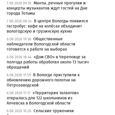
Манты, речные прогулки и
7.08.2026 09:10
концерты музыкантов ждут гостей на Дне
города Тотьмы
В центре Вологды появился
7.08.2026 08:24
гастробус: кафе на колёсах объединит
вологодскую и грузинскую кухню
Общественные
6.08.2026 19:36
наблюдатели Вологодской области
готовятся к работе на выборах
«Дом СВО» в Череповце за
6.08.2026 18:44
полгода работы обработал около 13 тысяч
обращений
В Вологде приступили к
6.08.2026 17:59
обновлению дорожного полотна на
Петрозаводской
«Территория талантов»
6.08.2026 17:17
открылась для 122 школьников из
Алчевска в Вологодской области
Сельские труженики
6.08.2026 16:20