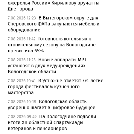
ожерелья России» Кириллову вручат на
Дне города
В Вытегорском округе для
7.08.2026 12:23
Сперовского ФАПа закупаются мебель и
оборудование
Готовность котельных к
7.08.2026 11:42
отопительному сезону на Вологодчине
превысила 65%
Новые аппараты МРТ
7.08.2026 11:25
установят в двух медучреждениях
Вологодской области
В Устюжне отметят 774-летие
7.08.2026 10:41
города фестивалем кузнечного
мастерства
Вологодская область
7.08.2026 10:18
уверенно шагает в цифровое будущее
На Вологодчине подвели
7.08.2026 09:49
итоги XII областной Спартакиады
ветеранов и пенсионеров