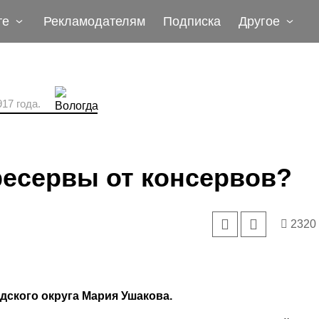
те
Рекламодателям
Подписка
Другое
17 года.
ресервы от консервов?
2320
дского округа Мария Ушакова.