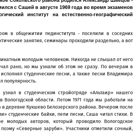
ское Сокольского района родился Александр Швецов -
мился с Сашей в августе 1969 года во время экзаменов
гический институт на естественно-географический
дром в общежитии пединститута - поселили в соседних
ктические занятия, семинары проходили раздельно, а вот
икатным молодым человеком. Никогда не слышал от него
ачал рано, но мы узнали об этом не сразу. По вечерам в
 исполнял студенческие песни, а также песни Владимира
ал популярность.
, узнал в студенческом стройотряде «Альтаир» нашего
в Вологодской области. Летом 1971 года мы работали на
 в деревне Кукшево Белозерского района. Вечером после
и» студенческие байки, пели песни, Саша читал стихи. В
ре молодых авторов, который проводило Вологодское
 поэму «Северные заруби». Участники отметили сочный,