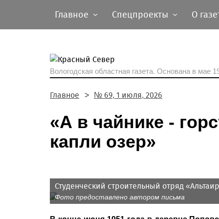
Главное
Спецпроекты
О газе
Вологодская областная газета.
Основана в мае 19
Главное
№ 69, 1 июля, 2026
«А в чайнике - гор
капли озер»
Студенческий строительный отряд «Альтаир»
Фото предоставлено автором письма