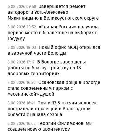
Завершается ремонт
6.08.2026 09:58
автодороги Усть-Алексеево –
Мякинницыно в Великоустюгском округе
«Единая Россия» получила
5.08.2026 20:52
первое место в бюллетене на выборах в
Госдуму
Новый офис МФЦ открылся
5.08.2026 18:03
в заречной части Вологды
В Вологде завершены
5.08.2026 17:17
работы по благоустройству на 18
дворовых территориях
Осановская роща в Вологде
5.08.2026 16:50
стала современным парком с
«есенинской» душой
Почти 13,5 тысячи человек
5.08.2026 16:41
пострадали от клещей в Вологодской
области с начала сезона
Георгий Филимонов: Мы
5.08.2026 16:02
создаем новую архитектуру