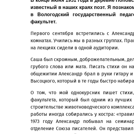
В конце июня 1951 года в деревне Попов
известный в наших краях поэт. Я познако
в Вологодский государственный педаго
факультет.
Первого сентября встретились с Алексан
комнатах. Учились мы в разных группах. Пра
на лекциях сидели в одной аудитории.
Саша был скромным, доброжелательным, дел
грубого слова или мата. Писать стихи он н
общежитии Александр брал в руки гитару и
Высоцкого, который в те годы быстро набир
О том, что мой однокурсник пишет стихи
факультета, который был одним из лучших 
строительстве животноводческого комплекса
работы иногда собирались у костра: «травил
1973 году Александр побывал на семина
отделение Союза писателей. Он представил