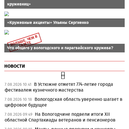
кружевниц»
«Кружевные акценты» Ульяны Сергиенко
Б
О
Ш
Е,
Ч
Е
М
В
Г
А
З
Е
Т
Л
Ь
Е
Что общего у вологодского и парагвайского кружева?
НОВОСТИ
В Устюжне отметят 774-летие города
7.08.2026 10:41
фестивалем кузнечного мастерства
Вологодская область уверенно шагает в
7.08.2026 10:18
цифровое будущее
На Вологодчине подвели итоги XII
7.08.2026 09:49
областной Спартакиады ветеранов и пенсионеров