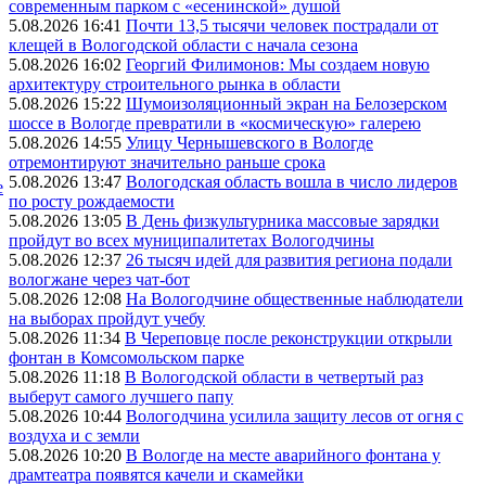
современным парком с «есенинской» душой
5.08.2026 16:41
Почти 13,5 тысячи человек пострадали от
клещей в Вологодской области с начала сезона
5.08.2026 16:02
Георгий Филимонов: Мы создаем новую
архитектуру строительного рынка в области
5.08.2026 15:22
Шумоизоляционный экран на Белозерском
шоссе в Вологде превратили в «космическую» галерею
5.08.2026 14:55
Улицу Чернышевского в Вологде
отремонтируют значительно раньше срока
5.08.2026 13:47
Вологодская область вошла в число лидеров
е
по росту рождаемости
5.08.2026 13:05
В День физкультурника массовые зарядки
пройдут во всех муниципалитетах Вологодчины
5.08.2026 12:37
26 тысяч идей для развития региона подали
вологжане через чат-бот
5.08.2026 12:08
На Вологодчине общественные наблюдатели
на выборах пройдут учебу
5.08.2026 11:34
В Череповце после реконструкции открыли
фонтан в Комсомольском парке
5.08.2026 11:18
В Вологодской области в четвертый раз
выберут самого лучшего папу
5.08.2026 10:44
Вологодчина усилила защиту лесов от огня с
воздуха и с земли
5.08.2026 10:20
В Вологде на месте аварийного фонтана у
драмтеатра появятся качели и скамейки