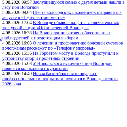
5.08.2026 09:57
Заблудившуюся семью с двумя детьми нашли в
лесу под Вологдой
5.08.2026 09:04
Шесть вологодских школьников отправятся в
августе в «Путешествие мечты»
4.08.2026 17:04
В Вологде объявлены даты заключительных
экскурсий акции «Огни вечерней Вологды»
4.08.2026 16:38
На Вологодчине готовят общественных
наблюдателей к предстоящим выборам
ко
4.08.2026 16:03
О лечении и профилактике болезней суставов
вологжанам расскажут по «Телефону здоровья»
4.08.2026 15:36
На Горбатом мосту в Вологде приступили к
устройству опор и пролетных строений
4.08.2026 15:08
У Никольского источника под Вологдой
появится колокольня с курантами
4.08.2026 14:49
Новая баскетбольная площадка с
профессиональным покрытием появится в Вологде осенью
2026 года