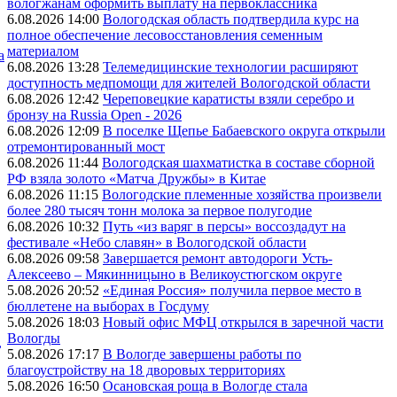
вологжанам оформить выплату на первоклассника
6.08.2026 14:00
Вологодская область подтвердила курс на
полное обеспечение лесовосстановления семенным
материалом
а
6.08.2026 13:28
Телемедицинские технологии расширяют
доступность медпомощи для жителей Вологодской области
6.08.2026 12:42
Череповецкие каратисты взяли серебро и
бронзу на Russia Open - 2026
6.08.2026 12:09
В поселке Щепье Бабаевского округа открыли
отремонтированный мост
6.08.2026 11:44
Вологодская шахматистка в составе сборной
РФ взяла золото «Матча Дружбы» в Китае
6.08.2026 11:15
Вологодские племенные хозяйства произвели
более 280 тысяч тонн молока за первое полугодие
6.08.2026 10:32
Путь «из варяг в персы» воссоздадут на
фестивале «Небо славян» в Вологодской области
6.08.2026 09:58
Завершается ремонт автодороги Усть-
Алексеево – Мякинницыно в Великоустюгском округе
5.08.2026 20:52
«Единая Россия» получила первое место в
бюллетене на выборах в Госдуму
5.08.2026 18:03
Новый офис МФЦ открылся в заречной части
Вологды
,
5.08.2026 17:17
В Вологде завершены работы по
благоустройству на 18 дворовых территориях
5.08.2026 16:50
Осановская роща в Вологде стала