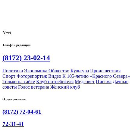
Next
Телефон редакции
(8172) 23-02-14
Политика
Экономика
Общество
Культура
Происшествия
Спорт
Фоторепортаж
Видео
К 105-летию «Красного Севера»
Только на сайте
Клуб потребителя
Медсовет
Письма
Дачные
советы
Голос ветерана
Женский клуб
Отдел рекламы
(8172) 72-04-61
72-31-41