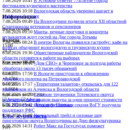
7.08.2026 10:41
В Устюжне отметят 774-летие города
фестивалем кузнечного мастерства
7.08.2026 10:18
Вологодская область уверенно шагает в
цифровое будущее
Информация
7.08.2026 09:49
На Вологодчине подвели итоги XII областной
Спартакиады ветеранов и пенсионеров
Погода сегодня
7.08.2026 09:10
Манты, речные прогулки и концерты
музыкантов ждут гостей на Дне города Тотьмы
Вологда
7.08.2026 08:24
В центре Вологды появился гастробус: кафе на
15:00
колёсах объединит вологодскую и грузинскую кухню
24 °C
6.08.2026 19:36
Общественные наблюдатели Вологодской
области готовятся к работе на выборах
Курс валют ЦБ РФ
6.08.2026 18:44
«Дом СВО» в Череповце за полгода работы
обработал около 13 тысяч обращений
81.4077
6.08.2026 17:59
В Вологде приступили к обновлению
+0.4784
дорожного полотна на Петрозаводской
94.0585
6.08.2026 17:17
«Территория талантов» открылась для 122
+0.8684
школьников из Алчевска в Вологодской области
6.08.2026 16:20
Сельские труженики Тотемского округа
Курс валют на 07.08.2026
получат жилье с правом выкупа за один процент стоимости
6.08.2026 15:42
Детская футбольная секция ВоГУ получила
поддержку РФС
6.08.2026 15:08
Уникальный трейл и силовые шоу
Блог журналиста
приготовили округа Вологодчины ко Дню физкультурника
6.08.2026 14:31
Робот Макс на Госуслугах поможет
Prev