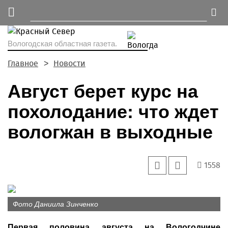
Вологодская областная газета.
Главное
Новости
Август берет курс на
похолодание: что ждет
вологжан в выходные
1558
Фото Даниила Зинченко
Первая половина августа на Вологодчине