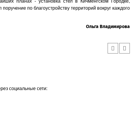
йших планах - установка стел в Кичменгском Городке,
л поручение по благоустройству территорий вокруг каждого
Ольга Владимирова
ерез социальные сети: