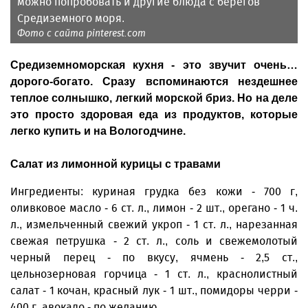
можно попробовать и другие блюда с берегов
Средиземного моря.
Фото с сайта pinterest.com
Средиземноморская кухня - это звучит очень…
дорого-богато. Сразу вспоминаются нездешнее
теплое солнышко, легкий морской бриз. Но на деле
это просто здоровая еда из продуктов, которые
легко купить и на Вологодчине.
Салат из лимонной курицы с травами
Ингредиенты: куриная грудка без кожи - 700 г,
оливковое масло - 6 ст. л., лимон - 2 шт., орегано - 1 ч.
л., измельченный свежий укроп - 1 ст. л., нарезанная
свежая петрушка - 2 ст. л., соль и свежемолотый
черный перец - по вкусу, ячмень - 2,5 ст.,
цельнозерновая горчица - 1 ст. л., краснолистный
салат - 1 кочан, красный лук - 1 шт., помидоры черри -
400 г, авокадо - по желанию.