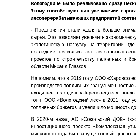
Вологодчине было реализовано сразу неск
Этому способствуют как увеличение спрос
лесоперерабатывающих предприятий соотве
- Предприятия стали уделять больше вним
сырья. Это позволяет увеличить экономическ
экологическую нагрузку на территории, гд
последние несколько лет лесопромышлен
проектов по строительству пеллетных и бри
области Михаил Глазков.
Напомним, что в 2019 году ООО «Харовскле
производство топливных гранул мощностью 
входящее в холдинг «Череповецлес», ввело 
тонн. ООО «Вологодский лес» в 2021 году у
топливных брикетов и увеличило мощность до 
В 2020-м назад АО «Сокольский ДОК» (вхо
инвестиционного проекта «Комплексная ути
минувшего года был запущен новый цех по вы