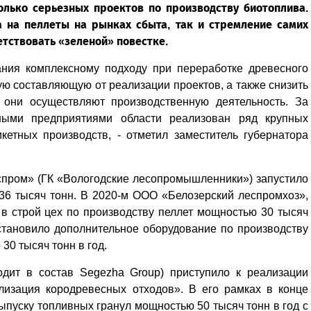
олько серьезных проектов по производству биотоплива.
а на пеллеты на рынках сбыта, так и стремление самих
тствовать «зеленой» повестке.
ания комплексному подходу при переработке древесного
ую составляющую от реализации проектов, а также снизить
е они осуществляют производственную деятельность. За
ными предприятиями области реализован ряд крупных
кетных производств, - отметил заместитель губернатора
спром» (ГК «Вологодские лесопромышленники») запустило
36 тысяч тонн. В 2020-м ООО «Белозерский леспромхоз»,
в строй цех по производству пеллет мощностью 30 тысяч
становило дополнительное оборудование по производству
30 тысяч тонн в год.
дит в состав Segezha Group) приступило к реализации
лизация кородревесных отходов». В его рамках в конце
пуску топливных гранул мощностью 50 тысяч тонн в год с