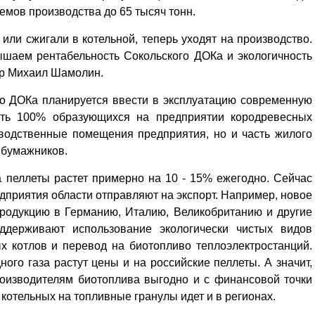
мов производства до 65 тысяч тонн.
или сжигали в котельной, теперь уходят на производство.
шаем рентабельность Сокольского ДОКа и экологичность
up Михаил Шамолин.
о ДОКа планируется ввести в эксплуатацию современную
вать 100% образующихся на предприятии кородревесных
зводственные помещения предприятия, но и часть жилого
 бумажников.
а пеллеты растет примерно на 10 - 15% ежегодно. Сейчас
приятия области отправляют на экспорт. Например, новое
продукцию в Германию, Италию, Великобританию и другие
оддерживают использование экологически чистых видов
х котлов и перевод на биотопливо теплоэлектростанций.
ого газа растут цены и на российские пеллеты. А значит,
оизводителям биотоплива выгодно и с финансовой точки
 котельных на топливные гранулы идет и в регионах.