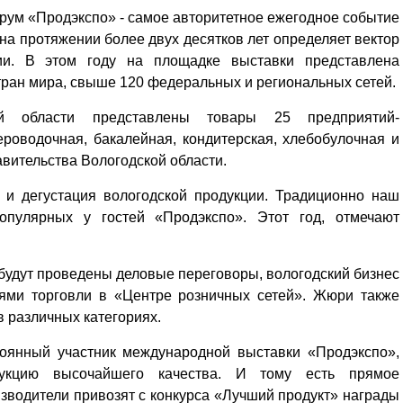
рум «Продэкспо» - самое авторитетное ежегодное событие
 на протяжении более двух десятков лет определяет вектор
ии. В этом году на площадке выставки представлена
стран мира, свыше 120 федеральных и региональных сетей.
ой области представлены товары 25 предприятий-
ероводочная, бакалейная, кондитерская, хлебобулочная и
авительства Вологодской области.
 и дегустация вологодской продукции. Традиционно наш
пулярных у гостей «Продэкспо». Этот год, отмечают
будут проведены деловые переговоры, вологодский бизнес
лями торговли в «Центре розничных сетей». Жюри также
в различных категориях.
тоянный участник международной выставки «Прод­экспо»,
дукцию высочайшего качества. И тому есть прямое
зводители привозят с конкурса «Лучший продукт» награды