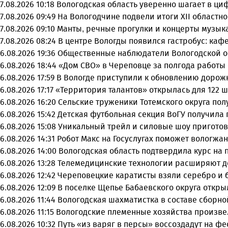
7.08.2026 10:18
Вологодская область уверенно шагает в ц
7.08.2026 09:49
На Вологодчине подвели итоги XII областн
7.08.2026 09:10
Манты, речные прогулки и концерты музыка
7.08.2026 08:24
В центре Вологды появился гастробус: каф
6.08.2026 19:36
Общественные наблюдатели Вологодской об
6.08.2026 18:44
«Дом СВО» в Череповце за полгода работы
6.08.2026 17:59
В Вологде приступили к обновлению дорож
6.08.2026 17:17
«Территория талантов» открылась для 122 ш
6.08.2026 16:20
Сельские труженики Тотемского округа пол
6.08.2026 15:42
Детская футбольная секция ВоГУ получила
6.08.2026 15:08
Уникальный трейл и силовые шоу приготов
6.08.2026 14:31
Робот Макс на Госуслугах поможет вологжа
6.08.2026 14:00
Вологодская область подтвердила курс на
6.08.2026 13:28
Телемедицинские технологии расширяют д
6.08.2026 12:42
Череповецкие каратисты взяли серебро и бр
6.08.2026 12:09
В поселке Щепье Бабаевского округа откр
6.08.2026 11:44
Вологодская шахматистка в составе сборно
6.08.2026 11:15
Вологодские племенные хозяйства произвел
6.08.2026 10:32
Путь «из варяг в персы» воссоздадут на ф