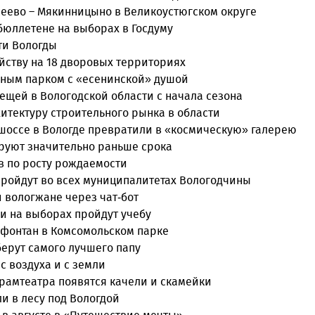
сеево – Мякинницыно в Великоустюгском округе
бюллетене на выборах в Госдуму
ти Вологды
йству на 18 дворовых территориях
нным парком с «есенинской» душой
лещей в Вологодской области с начала сезона
итектуру строительного рынка в области
оссе в Вологде превратили в «космическую» галерею
руют значительно раньше срока
в по росту рождаемости
пройдут во всех муниципалитетах Вологодчины
 вологжане через чат-бот
и на выборах пройдут учебу
 фонтан в Комсомольском парке
берут самого лучшего папу
с воздуха и с земли
драмтеатра появятся качели и скамейки
и в лесу под Вологдой