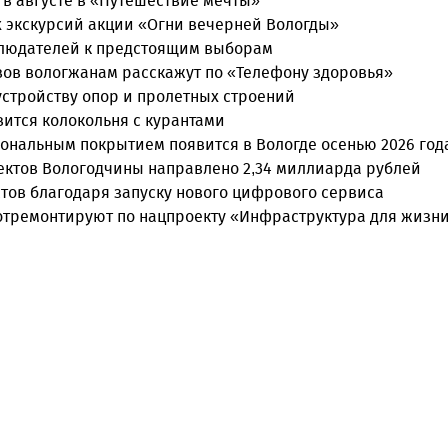
 в августе в «Путешествие мечты»
 экскурсий акции «Огни вечерней Вологды»
блюдателей к предстоящим выборам
вов вологжанам расскажут по «Телефону здоровья»
 устройству опор и пролетных строений
вится колокольня с курантами
ональным покрытием появится в Вологде осенью 2026 год
ектов Вологодчины направлено 2,34 миллиарда рублей
стов благодаря запуску нового цифрового сервиса
 отремонтируют по нацпроекту «Инфраструктура для жизн