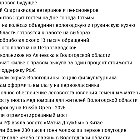
ифровое будущее
ой Спартакиады ветеранов и пенсионеров
нтов ждут гостей на Дне города Тотьмы
е на колёсах объединит вологодскую и грузинскую кухню
ласти готовятся к работе на выборах
 обработал около 13 тысяч обращений
ного полотна на Петрозаводской
кольников из Алчевска в Вологодской области
учат жилье с правом выкупа за один процент стоимости
 поддержку РФС
или округа Вологодчины ко Дню физкультурника
нам оформить выплату на первоклассника
 полное обеспечение лесовосстановления семенным мате
оступность медпомощи для жителей Вологодской области
онзу на Russia Open - 2026
ыли отремонтированный мост
й РФ взяла золото «Матча Дружбы» в Китае
и более 280 тысяч тонн молока за первое полугодие
естивале «Небо славян» в Вологодской области