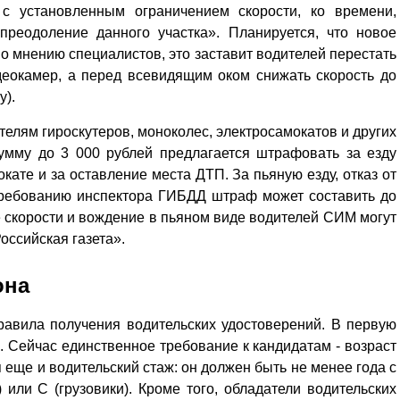
с установленным ограничением скорости, ко времени,
преодоление данного участка». Планируется, что новое
По мнению специалистов, это заставит водителей перестать
идеокамер, а перед всевидящим оком снижать скорость до
у).
телям гироскутеров, моноколес, электросамокатов и других
умму до 3 000 руб­лей предлагается штрафовать за езду
окате и за оставление места ДТП. За пьяную езду, отказ от
требованию инспектора ГИБДД штраф может составить до
 скорости и вождение в пьяном виде водителей СИМ могут
Российская газета».
она
Уважаемые посетители сайта
равила получения водительских удостоверений. В первую
Мы рады приветствовать ва
D. Сейчас единственное требование к кандидатам - возраст
на обновленном Интернет-
 еще и водительский стаж: он должен быть не менее года с
ресурсе газеты «Красный
или C (грузовики). Кроме того, обладатели водительских
Надежда
Север», который, уверены,