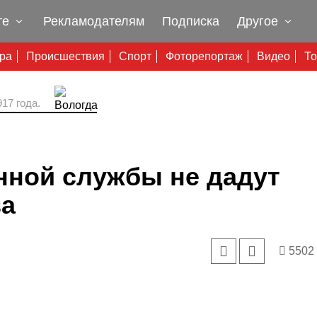
те
Рекламодателям
Подписка
Другое
ура
Происшествия
Спорт
Фоторепортаж
Видео
То
17 года.
нной службы не дадут
ва
5502
 инспектора ГИБДД может составить до 30 тысяч рублей.