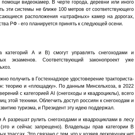
 помощи видеокамер. В черте города, деревни или иного
ть эти системы не ближе 100 метров от соответствующего
касающиеся расположения «штрафных» камер на дорогах,
тва РФ - его планируется принять к следующей осени.
а категорий А и B) смогут управлять снегоходами и
ных экзаменов. Соответствующий законопроект уже
ьхоз.
жно получить в Гостехнадзоре удостоверение тракториста-
ен: теорию и «площадку». По данным Минсельхоза, в 2022
верений с категорией АI (снегоходы и квадроциклы), всего
иц этой техники. Облегчить доступ россиян к снегоходам и
звитию туризма, и Президент эту идею поддержал.
 А разрешат рулить снегоходами и квадроциклами в лесу
(это и сейчас запрещено). Владельцы прав категории B
х трассах. Это связано с тем, что у хозяев легковушек нет