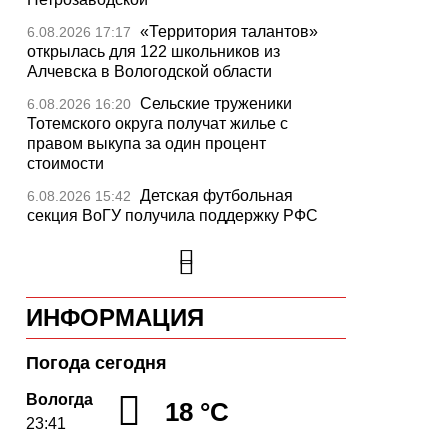
«Территория талантов»
6.08.2026 17:17
открылась для 122 школьников из
Алчевска в Вологодской области
Сельские труженики
6.08.2026 16:20
Тотемского округа получат жилье с
правом выкупа за один процент
стоимости
Детская футбольная
6.08.2026 15:42
секция ВоГУ получила поддержку РФС
Уникальный трейл и
6.08.2026 15:08
силовые шоу приготовили округа
Вологодчины ко Дню физкультурника
ИНФОРМАЦИЯ
Робот Макс на Госуслугах
6.08.2026 14:31
поможет вологжанам оформить выплату
на первоклассника
Погода сегодня
Вологодская область
6.08.2026 14:00
Вологда
18 °C
подтвердила курс на полное обеспечение
23:41
лесовосстановления семенным