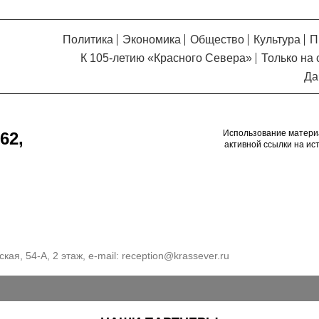
Политика
Экономика
Общество
Культура
П
К 105-летию «Красного Севера»
Только на 
Да
Использование матери
62,
активной ссылки на ис
кая, 54-А, 2 этаж, e-mail:
reception@krassever.ru