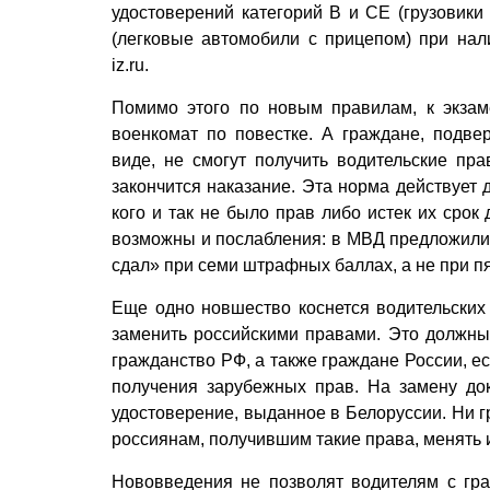
удостоверений категорий В и СЕ (грузовики
(легковые автомобили с прицепом) при нал
iz.ru.
Помимо этого по новым правилам, к экзам
военкомат по повестке. А граждане, подве
виде, не смогут получить водительские пра
закончится наказание. Эта норма действует д
кого и так не было прав либо истек их срок 
возможны и послабления: в МВД предложили п
сдал» при семи штрафных баллах, а не при пят
Еще одно новшество коснется водительских 
заменить российскими правами. Это должны
гражданство РФ, а также граждане России, е
получения зарубежных прав. На замену док
удостоверение, выданное в Белоруссии. Ни г
россиянам, получившим такие права, менять 
Нововведения не позволят водителям с гра