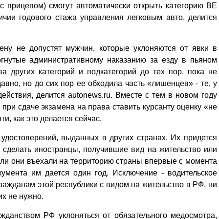
Кузьминская
 с прицепом) смогут автоматически открыть категорию BE
главный
придется вам по душе, и вы
ичии годового стажа управления легковым авто, делится
редактор
обязательно добавите его в
свои закладки.
ену не допустят мужчин, которые уклоняются от явки в
ргнутые административному наказанию за езду в пьяном
ва других категорий и подкатегорий до тех пор, пока не
авно, но до сих пор ее обходила часть «лишенцев» - те, у
действия, делится autonews.ru. Вместе с тем в новом году
ри сдаче экзамена на права ставить курсанту оценку «не
и, как это делается сейчас.
удостоверений, выданных в других странах. Их придется
 сделать иностранцы, получившие вид на жительство или
сли они въехали на территорию страны впервые с момента
умента им дается один год. Исключение - водительское
ражданам этой республики с видом на жительство в РФ, ни
их не нужно.
жданством РФ уклоняться от обязательного медо­смотра,