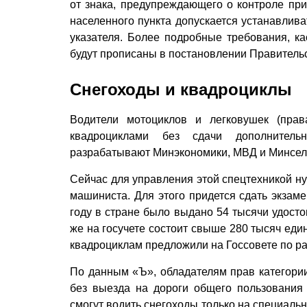
от знака, предупреждающего о контроле при
населенного пункта допускается устанавлива
указателя. Более подробные требования, 
будут прописаны в постановлении Правительс
Снегоходы и квадроциклы
Водители мотоциклов и легковушек (прав
квадроциклами без сдачи дополнитель
разрабатывают Минэкономики, МВД и Минсел
Сейчас для управления этой спецтехникой ну
машиниста. Для этого придется сдать экзам
году в стране было выдано 54 тысячи удосто
же на госучете состоит свыше 280 тысяч един
квадроциклам предложили на Госсовете по ра
По данным «Ъ», обладателям прав категории
без выезда на дороги общего пользования 
смогут водить снегоходы только на специальны