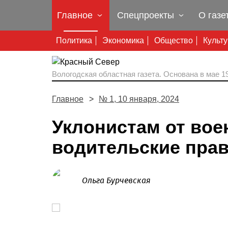
Главное
Спецпроекты
О газе
Политика
Экономика
Общество
Культ
Вологодская областная газета.
Основана в мае 19
Главное
№ 1, 10 января, 2024
Уклонистам от вое
водительские пра
Ольга Бурчевская
Prev
Штраф за отказ от остановки по требованию
Фото из архива газеты