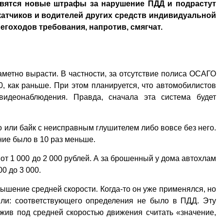
оявятся новые штрафы за нарушение ПДД и подрастут
катчиков и водителей других средств индивидуальной
егоходов требования, напротив, смягчат.
аметно вырасти. В частности, за отсутствие полиса ОСАГО
00, как раньше. При этом планируется, что автомобилистов
видеонаблюдения. Правда, сначала эта система будет
о или байк с неисправным глушителем либо вовсе без него.
ние было в 10 раз меньше.
от 1 000 до 2 000 рублей. А за брошенный у дома автохлам
0 до 3 000.
шение средней скорости. Когда-то он уже применялся, но
тили: соответствующего определения не было в ПДД. Эту
жив под средней скоростью движения считать «значение,