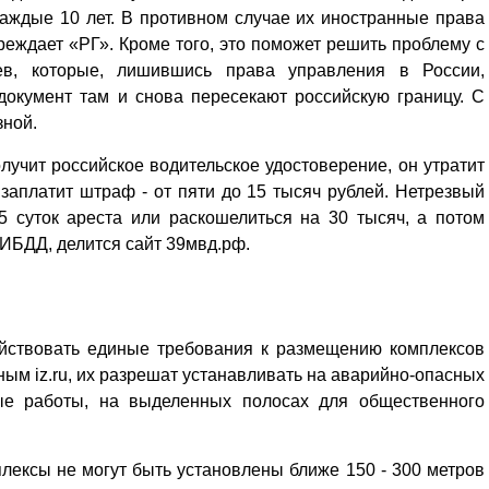
аждые 10 лет. В противном случае их иностранные права
реждает «РГ». Кроме того, это поможет решить проблему с
ев, которые, лишившись права управления в России,
документ там и снова пересекают российскую границу. С
зной.
учит российское водительское удостоверение, он утратит
аплатит штраф - от пяти до 15 тысяч руб­лей. Нетрезвый
5 суток ареста или раскошелиться на 30 тысяч, а потом
ГИБДД, делится сайт 39мвд.рф.
ействовать единые требования к размещению комплексов
м iz.ru, их разрешат устанавливать на аварийно-опасных
жные работы, на выделенных полосах для общественного
.
лексы не могут быть установлены ближе 150 - 300 метров