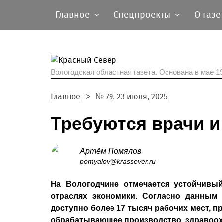
Главное
Спецпроекты
О газе
Вологодская областная газета.
Основана в мае 19
Главное
№ 79, 23 июля, 2025
Требуются врачи и
Артём Помялов
pomyalov@krassever.ru
На Вологодчине отмечается устойчивы
отраслях экономики. Согласно данным 
доступно более 17 тысяч рабочих мест, 
обрабатывающее производство, здравоох