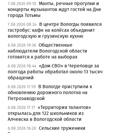
Манты, речные прогулки и
7.08.2026 09:10
концерты музыкантов ждут гостей на Дне
города Тотьмы
В центре Вологды появился
7.08.2026 08:24
гастробус: кафе на колёсах объединит
вологодскую и грузинскую кухню
Общественные
6.08.2026 19:36
наблюдатели Вологодской области
готовятся к работе на выборах
«Дом СВО» в Череповце за
6.08.2026 18:44
полгода работы обработал около 13 тысяч
обращений
В Вологде приступили к
6.08.2026 17:59
обновлению дорожного полотна на
Петрозаводской
«Территория талантов»
6.08.2026 17:17
открылась для 122 школьников из
Алчевска в Вологодской области
Сельские труженики
6.08.2026 16:20