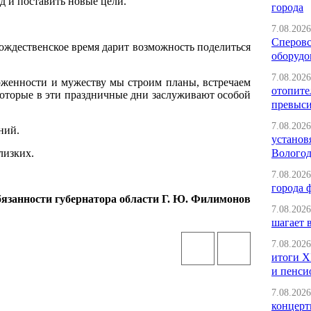
д и поставить новые цели.
города
7.08.2026
Сперовс
рождественское время дарит возможность поделиться
оборудо
7.08.2026
ерженности и мужеству мы строим планы, встречаем
отопите
которые в эти праздничные дни заслуживают особой
превыс
7.08.2026
ний.
установ
лизких.
Вологод
7.08.2026
города 
занности губернатора области Г. Ю. Филимонов
7.08.2026
шагает 
7.08.2026
итоги X
и пенси
7.08.2026
концерт