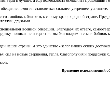
ия, веры в лучшее, а еще возможность осмыслить прошедший го
 обещание помогает становиться сильнее, увереннее, успешнее.
его - любовь к близким, к своему краю, к родной стране. Пред
телями, друзьями.
специальной военной операции. Благодаря их отваге, самоотв
держку, понимание и терпение мы благодарим и семьи бойцов, 
дан нашей страны. И это единство - залог наших общих достиже
я, сил на новые свершения, тепла, благополучия и поддержки б
ьзой.
Временно исполняющий обя