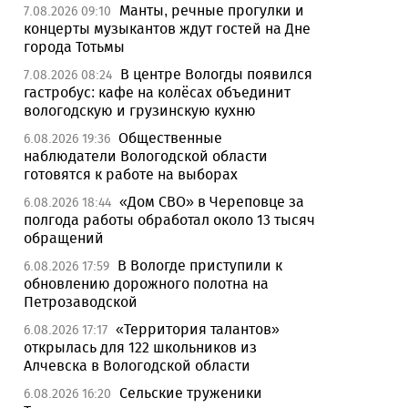
Манты, речные прогулки и
7.08.2026 09:10
концерты музыкантов ждут гостей на Дне
города Тотьмы
В центре Вологды появился
7.08.2026 08:24
гастробус: кафе на колёсах объединит
вологодскую и грузинскую кухню
Общественные
6.08.2026 19:36
наблюдатели Вологодской области
готовятся к работе на выборах
«Дом СВО» в Череповце за
6.08.2026 18:44
полгода работы обработал около 13 тысяч
обращений
В Вологде приступили к
6.08.2026 17:59
обновлению дорожного полотна на
Петрозаводской
«Территория талантов»
6.08.2026 17:17
открылась для 122 школьников из
Алчевска в Вологодской области
Сельские труженики
6.08.2026 16:20