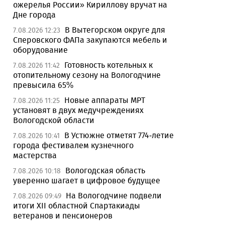
ожерелья России» Кириллову вручат на
Дне города
В Вытегорском округе для
7.08.2026 12:23
Сперовского ФАПа закупаются мебель и
оборудование
Готовность котельных к
7.08.2026 11:42
отопительному сезону на Вологодчине
превысила 65%
Новые аппараты МРТ
7.08.2026 11:25
установят в двух медучреждениях
Вологодской области
В Устюжне отметят 774-летие
7.08.2026 10:41
города фестивалем кузнечного
мастерства
Вологодская область
7.08.2026 10:18
уверенно шагает в цифровое будущее
На Вологодчине подвели
7.08.2026 09:49
итоги XII областной Спартакиады
ветеранов и пенсионеров