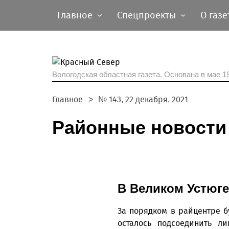
Главное
Спецпроекты
О газе
Вологодская областная газета.
Основана в мае 19
Главное
№ 143, 22 декабря, 2021
Районные новости
В Великом Устюг
За порядком в райцентре б
осталось подсоединить л