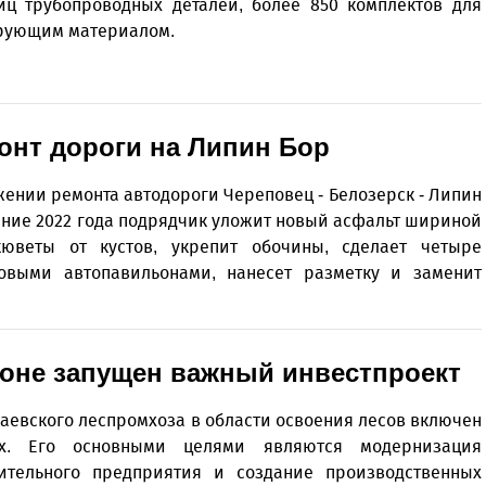
иц трубопроводных деталей, более 850 комплектов для
ирующим материалом.
онт дороги на Липин Бор
ении ремонта автодороги Череповец - Белозерск - Липин
чение 2022 года подрядчик уложит новый асфальт шириной
кюветы от кустов, укрепит обочины, сделает четыре
овыми автопавильонами, нанесет разметку и заменит
йоне запущен важный инвестпроект
аевского леспромхоза в области освоения лесов включен
х. Его основными целями являются модернизация
ительного предприятия и создание производственных