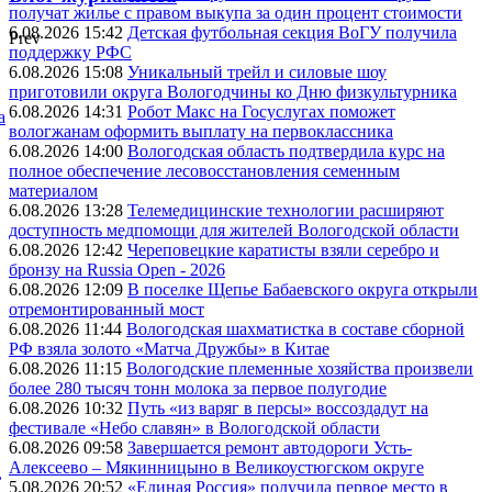
получат жилье с правом выкупа за один процент стоимости
6.08.2026 15:42
Детская футбольная секция ВоГУ получила
Prev
поддержку РФС
6.08.2026 15:08
Уникальный трейл и силовые шоу
приготовили округа Вологодчины ко Дню физкультурника
6.08.2026 14:31
Робот Макс на Госуслугах поможет
а
вологжанам оформить выплату на первоклассника
6.08.2026 14:00
Вологодская область подтвердила курс на
полное обеспечение лесовосстановления семенным
материалом
6.08.2026 13:28
Телемедицинские технологии расширяют
доступность медпомощи для жителей Вологодской области
6.08.2026 12:42
Череповецкие каратисты взяли серебро и
бронзу на Russia Open - 2026
6.08.2026 12:09
В поселке Щепье Бабаевского округа открыли
отремонтированный мост
6.08.2026 11:44
Вологодская шахматистка в составе сборной
РФ взяла золото «Матча Дружбы» в Китае
6.08.2026 11:15
Вологодские племенные хозяйства произвели
более 280 тысяч тонн молока за первое полугодие
6.08.2026 10:32
Путь «из варяг в персы» воссоздадут на
фестивале «Небо славян» в Вологодской области
6.08.2026 09:58
Завершается ремонт автодороги Усть-
Алексеево – Мякинницыно в Великоустюгском округе
,
5.08.2026 20:52
«Единая Россия» получила первое место в