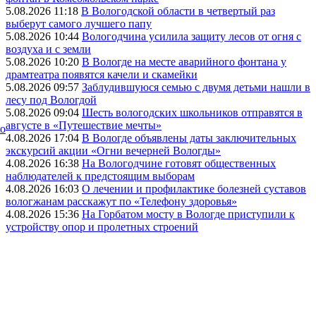
5.08.2026 11:18
В Вологодской области в четвертый раз
выберут самого лучшего папу
5.08.2026 10:44
Вологодчина усилила защиту лесов от огня с
воздуха и с земли
5.08.2026 10:20
В Вологде на месте аварийного фонтана у
драмтеатра появятся качели и скамейки
5.08.2026 09:57
Заблудившуюся семью с двумя детьми нашли в
лесу под Вологдой
5.08.2026 09:04
Шесть вологодских школьников отправятся в
августе в «Путешествие мечты»
ко
4.08.2026 17:04
В Вологде объявлены даты заключительных
экскурсий акции «Огни вечерней Вологды»
4.08.2026 16:38
На Вологодчине готовят общественных
наблюдателей к предстоящим выборам
4.08.2026 16:03
О лечении и профилактике болезней суставов
вологжанам расскажут по «Телефону здоровья»
4.08.2026 15:36
На Горбатом мосту в Вологде приступили к
устройству опор и пролетных строений