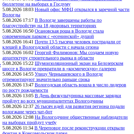
бюллетене на выборах в Госдуму
5.08.2026 18:03
Новый офис МФЦ открылся в заречной части
Вологды
5.08.2026 17:17
В Вологде завершены работы по
благоустройству на 18 дворовых территориях
5.08.2026 16:50
Осановская роща в Вологде стала
современным парком с «есенинской» душой
5.08.2026 16:41
Почти 13,5 тысячи человек пострадали от
клещей в Вологодской области с начала сезона
5.08.2026 16:02
Георгий Филимонов: Мы создаем новую
архитектуру строительного рынка в области
5.08.2026 15:22
Шумоизоляционный экран на Белозерском
е
шоссе в Вологде превратили в «космическую» галерею
5.08.2026 14:55
Улицу Чернышевского в Вологде
отремонтируют значительно раньше срока
5.08.2026 13:47
Вологодская область вошла в число лидеров
по росту рождаемости
5.08.2026 13:05
В День физкультурника массовые зарядки
пройдут во всех муниципалитетах Вологодчины
5.08.2026 12:37
26 тысяч идей для развития региона подали
вологжане через чат-бот
5.08.2026 12:08
На Вологодчине общественные наблюдатели
на выборах пройдут учебу
5.08.2026 11:34
В Череповце после реконструкции открыли
фонтан в Комсомольском парке