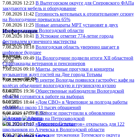
7.08.2026 12:23
В Вытегорском округе для Сперовского ФАПа
закупаются мебель и оборудование
7.08.2026 11:42
Готовность котельных к отопительному сезону
на Вологодчине превысила 65%
7.08.2026 11:25
Новые аппараты МРТ установят в двух
медучреждениях Вологодской области
Информация
7.08.2026 10:41
В Устюжне отметят 774-летие города
фестивалем кузнечного мастерства
Погода сегодня
7.08.2026 10:18
Вологодская область уверенно шагает в
цифровое будущее
Вологда
7.08.2026 09:49
На Вологодчине подвели итоги XII областной
20:28
Спартакиады ветеранов и пенсионеров
18 °C
7.08.2026 09:10
Манты, речные прогулки и концерты
музыкантов ждут гостей на Дне города Тотьмы
Курс валют ЦБ РФ
7.08.2026 08:24
В центре Вологды появился гастробус: кафе на
колёсах объединит вологодскую и грузинскую кухню
81.4077
6.08.2026 19:36
Общественные наблюдатели Вологодской
+0.4784
области готовятся к работе на выборах
94.0585
6.08.2026 18:44
«Дом СВО» в Череповце за полгода работы
+0.8684
обработал около 13 тысяч обращений
6.08.2026 17:59
В Вологде приступили к обновлению
Курс валют на 07.08.2026
дорожного полотна на Петрозаводской
6.08.2026 17:17
«Территория талантов» открылась для 122
школьников из Алчевска в Вологодской области
6.08.2026 16:20
Сельские труженики Тотемского округа
Блог журналиста