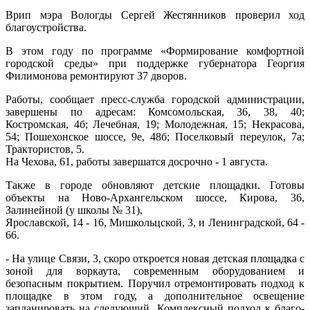
Врип мэра Вологды Сергей Жестянников проверил ход
благоустройства.
В этом году по программе «Формирование комфортной
городской среды» при поддержке губернатора Георгия
Филимонова ремонтируют 37 дворов.
Работы, сообщает пресс-служба городской администрации,
завершены по адресам: Комсомольская, 36, 38, 40;
Костромская, 4б; Лечебная, 19; Молодежная, 15; Некрасова,
54; Пошехонское шоссе, 9е, 48б; Поселковый переулок, 7а;
Трактористов, 5.
На Чехова, 61, работы завершатся досрочно - 1 августа.
Также в городе обновляют детские площадки. Готовы
объекты на Ново-Архангельском шоссе, Кирова, 36,
Залинейной (у школы № 31),
Ярославской, 14 - 16, Мишкольцской, 3, и Ленинградской, 64 -
66.
- На улице Связи, 3, скоро откроется новая детская площадка с
зоной для воркаута, современным оборудованием и
безопасным покрытием. Поручил отремонтировать подход к
площадке в этом году, а дополнительное освещение
запланировать на следующий. Комплексный подход к благо­