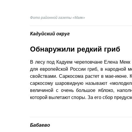
Фото районной газеты «Маяк»
Кадуйский округ
Обнаружили редкий гриб
В лесу под Кадуем череповчане Елена Мекк
для европейской России гриб, в народной
свойствами. Саркосома растет в мае-июне. К
саркосому шаровидную называют «молодил
величиной с очень большое яблоко, напол
которой вылетают споры. За его сбор предус
Бабаево