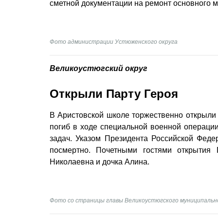
сметной документации на ремонт основного м
Фото администрации Устюженского округа
Великоустюгский округ
Открыли Парту Героя
В Аристовской школе торжественно открыли 
погиб в ходе специальной военной операции
задач. Указом Президента Российской Феде
посмерт­но. Почетными гостями открытия
Николаевна и дочка Алина.
Фото со страницы главы Великоустюгского муниципально