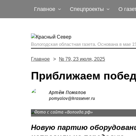
Главное
Спецпроекты
О газе
Вологодская областная газета.
Основана в мае 19
Главное
№ 79, 23 июля, 2025
Приближаем побе
Артём Помялов
pomyalov@krassever.ru
Практически еженедельно в зону СВО уходит
Фото с сайта «Вологда.рф»
Новую партию оборудовани