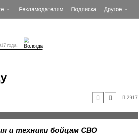
те
Рекламодателям
Подписка
Другое
17 года.
ду
2917
 гуманитарный груз из нашего региона.
я и техники бойцам СВО