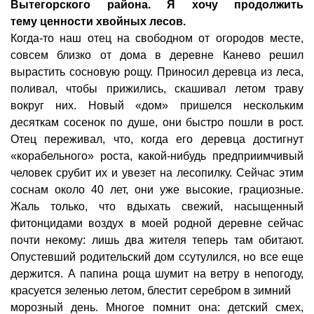
Вытегорского района. Я хочу продолжить
тему ценности хвойных лесов.
Когда-то наш отец на свободном от огородов месте,
совсем близко от дома в деревне Канево решил
вырастить сосновую рощу. Приносил деревца из леса,
поливал, чтобы прижились, скашивал летом траву
вокруг них. Новый «дом» пришелся нескольким
десяткам сосенок по душе, они быстро пошли в рост.
Отец переживал, что, когда его деревца достигнут
«корабельного» роста, какой-нибудь предприимчивый
человек срубит их и увезет на лесопилку. Сейчас этим
соснам около 40 лет, они уже высокие, грациозные.
Жаль только, что вдыхать свежий, насыщенный
фитонцидами воздух в моей родной деревне сейчас
почти некому: лишь два жителя теперь там обитают.
Опустевший родительский дом ссутулился, но все еще
держится. А папина роща шумит на ветру в непогоду,
красуется зеленью летом, блестит серебром в зимний
морозный день. Многое помнит она: детский смех,