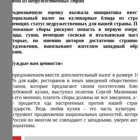
блюда из недружественных стран
Неоднозначную оценку вызвала инициатива ввест
специальный налог на кулинарные блюда из стран
имеющих статус недружественных для нашей страны. По
возможные сборы рискуют попасть в первую очеред
пицца, суши, немецкие сосиски и итальянская паста
которые, по мнению авторов достаточно странног
предложения, навязывают жителям западный обра
жизни.
«Чуждые нам ценности»
С предложением ввести дополнительный налог в размере 10 
12% для кафе, ресторанов и иных заведений общественног
питания, которые предлагают своим посетителям блюд
зарубежной кухни, выступил политик Сергей Малинкович
По его мнению, платить сборы должны не все заведения, а те
где продается еда настроенных против нашей стран
государств. Ведь любая кухня - это часть культуры 
инструмент продвижения национальных ценностей, которы
в России во многом не совпадают с западными, уверен авто
инициативы.