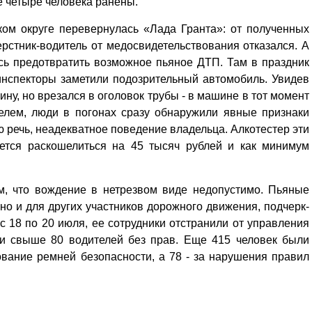
е четыре человека ранены.
ком округе перевернулась «Лада Гранта»: от полученных
ерстник-водитель от медосвидетельствования отказался. А
сь предотвратить возможное пьяное ДТП. Там в праздник
инспекторы заметили подозрительный автомобиль. Увидев
ину, но врезался в оголовок трубы - в машине в тот момент
елем, люди в погонах сразу обнаружили явные признаки
ю речь, неадекватное поведение владельца. Алкотестер эти
дется раскошелиться на 45 тысяч рублей и как минимум
м, что вождение в нетрезвом виде недопустимо. Пьяные
 но и для других участников дорожного движения, подчерк­
 с 18 по 20 июля, ее сотрудники отстранили от управления
 и свыше 80 водителей без прав. Еще 415 человек были
ование ремней безопасности, а 78 - за нарушения правил