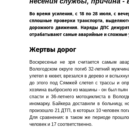
несения службы, причина - 
Во время усиления, с 18 по 28 июля, с веч
сплошные проверки транспорта, выделяют
дорожного движения. Наряды ДПС дежурят
отрабатывают самые аварийные и сложные 
Жертвы дорог
Воскресенье не зря считается самым ава
Вологодском округе погиб 32-летний мужчина
улетел в кювет, врезался в дерево и вспыхну
до этого под Сямжей слетел с трассы и опр
хозяина выбросило из машины - он был пьян 
спасти и 36-летнего мотоциклиста в Волог
иномарку. Байкера доставили в больницу, н
произошло 21 ДТП, в которых 10 человек пог
Для сравнения: в таком же периоде прошло
человек и 17 соответственно.