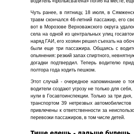
водитель «фольксвагена» погиб на месте, ещ
Чуть ранее, в пятницу, 18 июля, в Сямженс
травм скончался 46-летний пассажир, его св
вот в Морозове Верховажского округа удало
села на одной из центральных улиц госавто
наряд ГАИ, его хозяин решил съехать на обоч
были еще три пассажира. Общаясь с водит
опьянения: резкий запах спиртного, невнятну
догадки подтвердил. Теперь водителю при
полтора года ходить пешком.
Этот случай - очередное напоминание о то
водители создают угрозу не только для себя,
нули в Госавтоинспекции. Только за три дня,
транспортом 39 нетрезвых автомобилистов
привлечены к ответственности за неиспольз
перевозки пассажиров, в том числе детей.
Тише едешь - дальше будешь