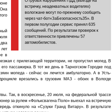
О грубых нарушениях ПДД (выезде на
лоне
встречку, неадекватных водителях)
 Она
вологжане могут по-прежнему сообщить
того
через чат-бот«ЗаБезопасность35». В
первом полугодии сервис принял 635
сообщений. По результатам проверок к
ный
ответственности привлечены 57
июля
автомобилистов.
два
 лет
ее в
езжая с прилегающей территории, не пропустил мопед. В
 его пассажирка. В тот же день в Тарногском Городке под
зяин мопеда - сейчас он лечится амбулаторно. А в Усть-
адроцикле врезались в грузовик МАЗ - обоих в Вологде
ы. Так, в воскресенье, 20 июля, на федеральной трассе
ионер за рулем «Фольксвагена Поло» выехал на встречную
ередь откинуло на «Сузуки Гранд Витару». В результате