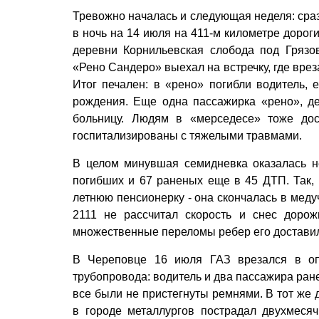
Тревожно началась и следующая неделя: сраз
в ночь на 14 июля на 411-м километре дорог
деревни Корнильевская слобода под Грязо
«Рено Сандеро» выехал на встречку, где вре
Итог печален: в «рено» погибли водитель, 
рождения. Еще одна пассажирка «рено», де
больницу. Людям в «мерседесе» тоже дос
госпитализированы с тяжелыми травмами.
В целом минувшая семидневка оказалась н
погибших и 67 раненых еще в 45 ДТП. Так,
летнюю пенсионерку - она скончалась в меду
2111 не рассчитал скорость и снес доро
множественные переломы ребер его достави
В Череповце 16 июля ГАЗ врезался в о
трубопровода: водитель и два пассажира ран
все были не пристегнуты ремнями. В тот же 
в городе металлургов пострадал двухмеся