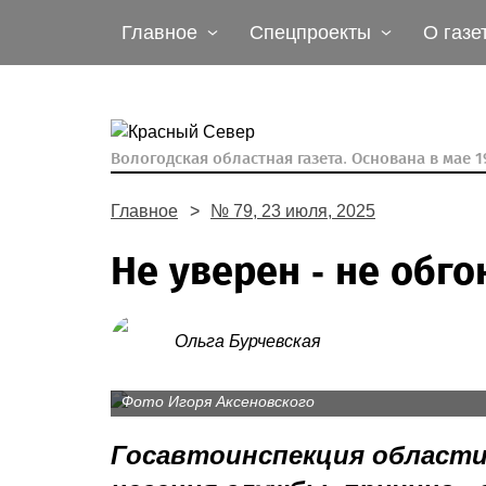
Главное
Спецпроекты
О газе
Вологодская областная газета.
Основана в мае 19
Главное
№ 79, 23 июля, 2025
Не уверен - не обго
Ольга Бурчевская
Лето вносит свои коррективы в дорожную об
просят водителей следить за своим самочув
Фото Игоря Аксеновского
Госавтоинспекция области