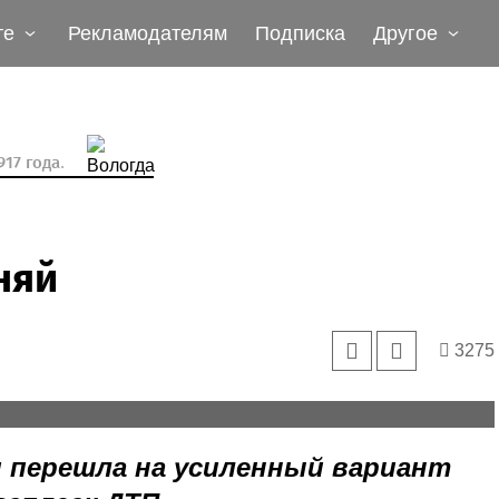
те
Рекламодателям
Подписка
Другое
17 года.
няй
3275
становку, говорят сотрудники Госавтоинспекции. Они
ствием, особенно в дальних поездках.
 перешла на усиленный вариант