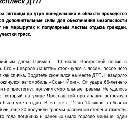
всплеск ДТП
ера пятницы до утра понедельника в области проводятся
ся дополнительные силы для обеспечения безопасности
 на маршрутах к популярным местам отдыха граждан,
участки трасс.
рийным днем. Пример - 13 июля. Воскресной ночью в
. Его «Шевроле Лачетти» столкнулся с лосем, после чего
л как спичка. Водитель скончался на месте ДТП. Незадолго
окинулся автомобиль «Ссанг Йонг». От удара 66-летнего
и не пристегнут, получил смертельные травмы. Не удалось
де, который на улице Ярославской протаранил встречную
о было уже поздно. Всего же с 12 по 14 июля в области
ибли, еще 20 получили травмы различной степени тяжести.
го года погибших и раненых было гораздо меньше: один