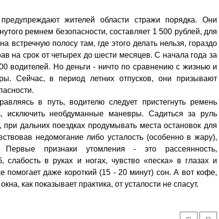
 предупреждают жителей области стражи порядка. Они
нутого ремнем безопасности, составляет 1 500 рублей, для
на встречную полосу там, где этого делать нельзя, гораздо
ав на срок от четырех до шести месяцев. С начала года за
0 водителей. Но деньги - ничто по сравнению с жизнью и
оры. Сейчас, в период летних отпусков, они призывают
пасности.
авляясь в путь, водителю следует пристегнуть ремень
ь, исключить необдуманные маневры. Садиться за руль
, при дальних поездках продумывать места остановок для
вствовав недомогание либо усталость (особенно в жару),
. Первые признаки утомления - это рассеянность,
, слабость в руках и ногах, чувство «песка» в глазах и
е помогает даже короткий (15 - 20 минут) сон. А вот кофе,
окна, как показывает практика, от усталости не спасут.