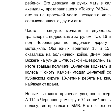
ребенок. Его держала на руках мать в са
«хендая», протаранившего «Тойоту РАВ4».
стояла на проезжей части, незадолго до э
состыковавшись с другим авто.
Часто в сводках мелькал и двухколес
транспорт с подростками за рулем. Так, 16 
под Череповцом не поделили дорогу 
мотоцикла. Оба юных водителя 13 и 15
оказались на больничной койке. Днем ран
Вожеге на улице Октябрьской «шевроле», вы
итоге травмы получили 16-летние водитель и
колеса «Тойоты Камри» угодил 14-летний хо
Кубинском округе 13-летние ребята на кв
наблюдают врачи.
Новые выходные принесли, увы, новые жертв
А-114 в Череповецком округе 74-летний пенс
полосу, где врезался в БМВ. Его в свою оч