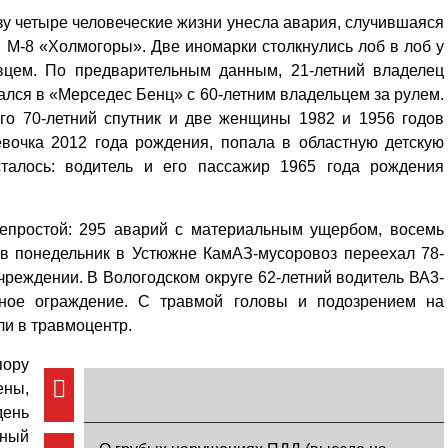
у четыре человеческие жизни унесла авария, случившаяся
и М-8 «Холмогоры». Две иномарки столк­нулись лоб в лоб у
вцем. По предварительным данным, 21-летний владелец
зался в «Мерседес Бенц» с 60-летним владельцем за рулем.
его 70-летний спутник и две женщины 1982 и 1956 годов
вочка 2012 года рождения, попала в областную детскую
талось: водитель и его пассажир 1965 года рождения
епростой: 295 аварий с материальным ущербом, восемь
 в понедельник в Устюжне КамАЗ-мусоровоз переехал 78-
чреждении. В Вологодском округе 62-летний водитель ВА3-
жное ограждение. С травмой головы и подозрением на
ли в травмоцентр.
пору
ены,
день
чный