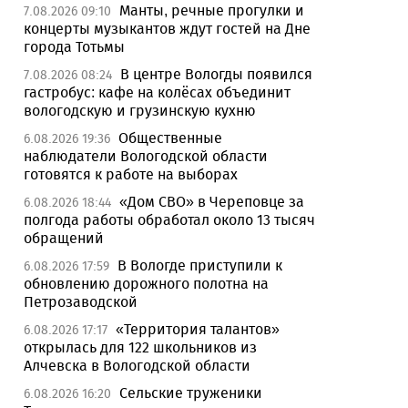
Манты, речные прогулки и
7.08.2026 09:10
концерты музыкантов ждут гостей на Дне
города Тотьмы
В центре Вологды появился
7.08.2026 08:24
гастробус: кафе на колёсах объединит
вологодскую и грузинскую кухню
Общественные
6.08.2026 19:36
наблюдатели Вологодской области
готовятся к работе на выборах
«Дом СВО» в Череповце за
6.08.2026 18:44
полгода работы обработал около 13 тысяч
обращений
В Вологде приступили к
6.08.2026 17:59
обновлению дорожного полотна на
Петрозаводской
«Территория талантов»
6.08.2026 17:17
открылась для 122 школьников из
Алчевска в Вологодской области
Сельские труженики
6.08.2026 16:20