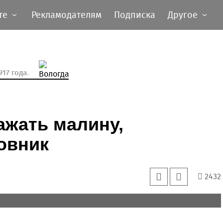
те
Рекламодателям
Подписка
Другое
17 года.
ажать малину,
овник
2432