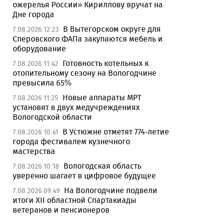
ожерелья России» Кириллову вручат на
Дне города
В Вытегорском округе для
7.08.2026 12:23
Сперовского ФАПа закупаются мебель и
оборудование
Готовность котельных к
7.08.2026 11:42
отопительному сезону на Вологодчине
превысила 65%
Новые аппараты МРТ
7.08.2026 11:25
установят в двух медучреждениях
Вологодской области
В Устюжне отметят 774-летие
7.08.2026 10:41
города фестивалем кузнечного
мастерства
Вологодская область
7.08.2026 10:18
уверенно шагает в цифровое будущее
На Вологодчине подвели
7.08.2026 09:49
итоги XII областной Спартакиады
ветеранов и пенсионеров