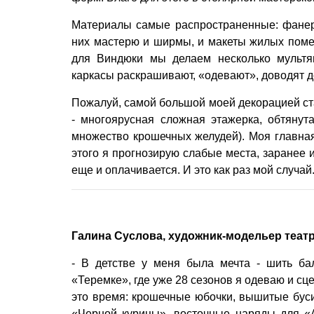
Материалы самые распространенные: фанера
них мастерю и ширмы, и макеты жилых помещ
для Виндюки мы делаем несколько мультя
каркасы раскрашивают, «одевают», доводят д
Пожалуй, самой большой моей декорацией ст
- многоярусная сложная этажерка, обтянута
множество крошечных желудей). Моя главная
этого я прогнозирую слабые места, заранее и
еще и оплачивается. И это как раз мой случай
Галина Суслова, художник-модельер теат
- В детстве у меня была мечта - шить ба
«Теремке», где уже 28 сезонов я одеваю и сцен
это время: крошечные юбочки, вышитые буси
«Черной курицы», восточные наряды для «