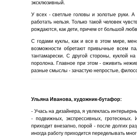
эксклюзивный.
У всех - светлые головы и золотые руки. А 
работать нельзя. Только такой человек чувств
рождаются, как дети, причем от большой любв
С годами куклы, как и все в этом мире, ме
возможности обретают привычные всем пал
тантамарески. С другой стороны, куклой на
поролона. Главное при этом - оживить нежив
разные смыслы - зачастую непростые, филос
Ульяна Иванова, художник-бутафор:
- Учась на дизайнера, я увлеклась интерьер
- подвижных, экспрессивных, гротескных.
приходит внезапно, порой - после долгих ра
иногда работу приходится переделывать мног