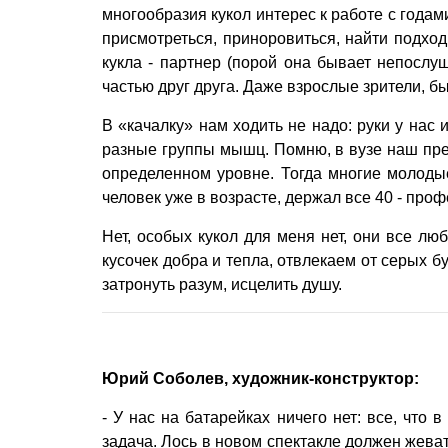
многообразия кукол интерес к работе с годами
присмотреться, приноровиться, найти подход
кукла - партнер (порой она бывает непослу
частью друг друга. Даже взрослые зрители, б
В «качалку» нам ходить не надо: руки у нас 
разные группы мышц. Помню, в вузе наш пре
определенном уровне. Тогда многие молодые
человек уже в возрасте, держал все 40 - пр
Нет, особых кукол для меня нет, они все лю
кусочек добра и тепла, отвлекаем от серых бу
затронуть разум, исцелить душу.
Юрий Соболев, художник-конструктор:
- У нас на батарейках ничего нет: все, что 
задача. Лось в новом спек­такле должен жеват