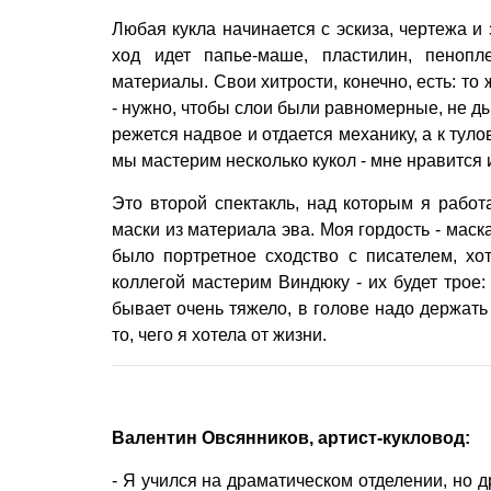
Любая кукла начинается с эскиза, чертежа и
ход идет папье-маше, пластилин, пенопл
материалы. Свои хитрости, конечно, есть: т
- нужно, чтобы слои были равномерные, не д
режется надвое и отдается механику, а к ту
мы мастерим несколько кукол - мне нравится и
Это второй спектакль, над которым я работ
маски из материала эва. Моя гордость - маск
было портретное сходство с писателем, хо
коллегой мастерим Виндюку - их будет трое:
бывает очень тяжело, в голове надо держать
то, чего я хотела от жизни.
Валентин Овсянников, артист-кукловод:
- Я учился на драматическом отделении, но д