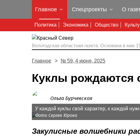
Главное
Спецпроекты
О газе
Политика
Экономика
Общество
Культ
Вологодская областная газета.
Основана в мае 19
Главное
№ 59, 4 июня, 2025
Куклы рождаются 
Ольга Бурчевская
У каждой куклы свой характер, к каждой нуж
Фото Сергея Юрова
Закулисные волшебники расс