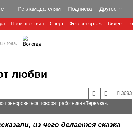
те
Рекламодателям
Подписка
Другое
ура
Происшествия
Спорт
Фоторепортаж
Видео
То
17 года.
от любви
3693
но приноровиться, говорят работники «Теремка».
казали, из чего делается сказка