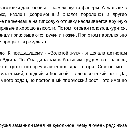
 заготовки для головы - скажем, куска фанеры. А дальше в
екс, изолон (современный аналог поролона) и другие
о же папье-маше на гипсовую отливку наслаивается вручную
ырявые и хорошо высохли. Потом готовая голова шкурится,
ловищу привязываются ручки и ножки. При этом параллельно
 процесс, и результат.
аю. К предыдущему - «Золотой жук» - я делала артистам
а Эдгара По. Она далась мне большим трудом, но, главное,
тя и гротескно-преувеличенное для театра. Сейчас мы с
 маленький, средний и большой - в человеческий рост. Да,
 много задач, но постоянный творческий рост - это именно
рузья заманили меня на кукольное, чему я очень рад: из-за