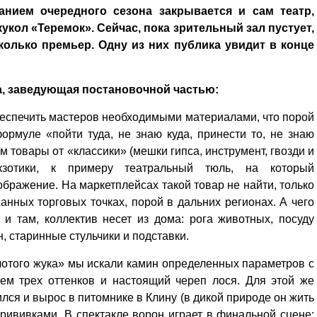
чанием очередного сезона закрывается и сам театр,
укол «Теремок». Сейчас, пока зрительный зал пустует,
колько премьер. Одну из них публика увидит в конце
, заведующая постановочной частью:
обеспечить мастеров необходимыми материалами, что порой
ормуле «пойти туда, не знаю куда, принести то, не знаю
м товары от «классики» (мешки гипса, инструмент, гвозди и
зотики, к примеру театральный тюль, на который
ображение. На маркетплейсах такой товар не найти, только
анных торговых точках, порой в дальних регионах. А чего
и там, коллектив несет из дома: рога животных, посуду
, старинные стульчики и подставки.
отого жука» мы искали камин определенных параметров с
ем трех оттенков и настоящий череп лося. Для этой же
лся и вырос в питомнике в Клину (в дикой природе он жить
прививками. В спектакле ворон играет в финальной сцене: