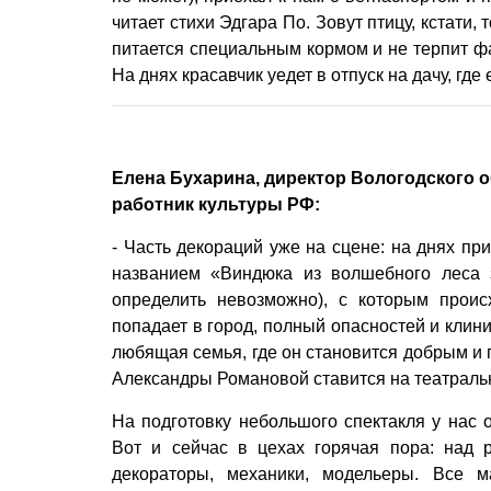
читает стихи Эдгара По. Зовут птицу, кстати
питается специальным кормом и не терпит фа
На днях красавчик уедет в отпуск на дачу, гд
Елена Бухарина, директор Вологодского о
работник культуры РФ:
- Часть декораций уже на сцене: на днях пр
названием «Виндюка из волшебного леса з
определить невозможно), с которым прои
попадает в город, полный опасностей и клини
любящая семья, где он становится добрым и 
Александры Романовой ставится на театраль
На подготовку небольшого спектакля у нас о
Вот и сейчас в цехах горячая пора: над р
декораторы, механики, модельеры. Все м