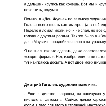
а дальше - крутись как хочешь. Вот мы и кру
почертить, подумать.
Помню, в «Дон Жуане» по замыслу художник
Голова всего шесть сантиметров (а в ней еще
Неделю я ломал мозги, ночи не спал, но все 
голову с другими рогами. Так же было в «Зо
для «Маугли» понадобился слон в натуральн
Я не знал, как это сделать, даже советовалс
«секрет фирмы». Нет, изобретения я не патен
тут наиграюсь досыта. А вот двое моих внуков
Дмитрий Гоголев, художник-макетчик:
- Еще в детстве, пацаном, на каникулах 
пистолеты, автоматы. Сейчас делаю каркас
форм. Благо для этого в столярной мастерск