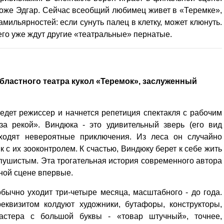
, тоже Эдгар. Сейчас всеобщий любимец живет в «Теремке»,
мильярностей: если сунуть палец в клетку, может клюнуть.
е его уже ждут другие «театральные» пернатые.
бластного театра кукол «Теремок», заслуженный
иедет режиссер и начнется репетиция спектакля с рабочим
а рекой». Виндюка - это удивительный зверь (его вид
сходят невероятные приключения. Из леса он случайно
к с их зооконтролем. К счастью, Виндюку берет к себе жить
пушистым. Эта трогательная история современного автора
ной сцене впервые.
Уважаемые посетители сайта
Мы рады приветствовать ва
бычно уходит три-четыре месяца, масштабного - до года.
на обновленном Интернет-
еквизитом колдуют художники, бутафоры, конструкторы,
ресурсе газеты «Красный
астера с большой буквы - «товар штучный», точнее,
Надежда
Север», который, уверены,