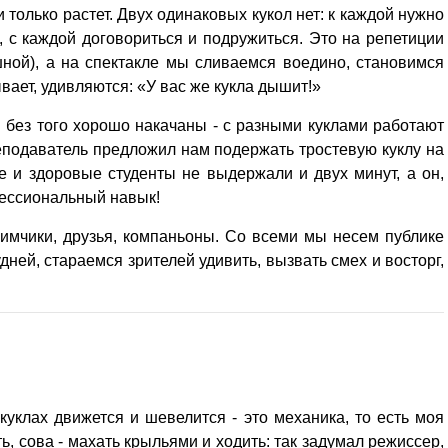
 только растет. Двух одинаковых кукол нет: к каждой нужно
, с каждой договориться и подружиться. Это на репетиции
шной), а на спектакле мы сливаемся воедино, становимся
ывает, удивляются: «У вас же кукла дышит!»
и без того хорошо накачаны - с разными кук­лами работают
подаватель предложил нам подер­жать тростевую куклу на
 и здоровые студенты не выдержали и двух минут, а он,
офессиональный навык!
бимчики, друзья, компаньоны. Со всеми мы несем публике
дней, стараемся зрителей удивить, вызвать смех и восторг,
в куклах движется и шевелится - это механика, то есть моя
ь, сова - махать крыльями и ходить: так задумал режиссер,