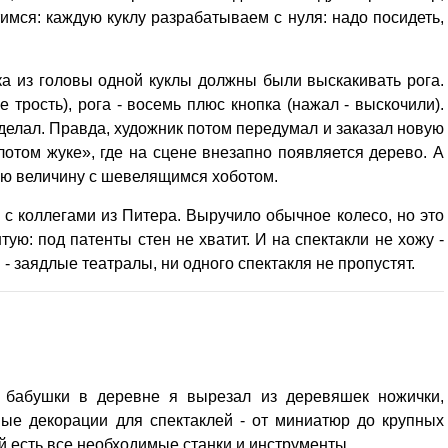
тимся: каждую куклу разрабатываем с нуля: надо посидеть,
а из головы одной куклы должны были выскакивать рога.
 трость), рога - восемь плюс кнопка (нажал - выскочили).
сделал. Правда, художник потом передумал и заказал новую
лотом жуке», где на сцене внезапно появляется дерево. А
ую величину с шевелящимся хоботом.
я с коллегами из Питера. Выручило обычное колесо, но это
тую: под патенты стен не хватит. И на спектакли не хожу -
 - заядлые театралы, ни одного спектакля не пропустят.
у бабушки в деревне я вырезал из деревяшек ножички,
ные декорации для спектаклей - от миниатюр до крупных
ой есть все необходимые станки и инструменты.