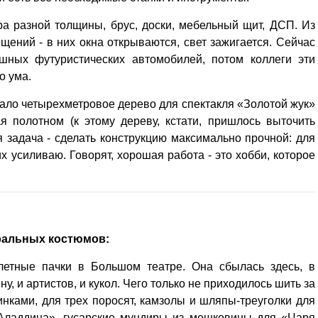
 разной толщины, брус, доски, мебельный щит, ДСП. Из
ений - в них окна открываются, свет зажигается. Сейчас
шных футуристических автомобилей, потом коллеги эти
о ума.
ало четырехметровое дерево для спектакля «Золотой жук»
я полотном (к этому дереву, кстати, пришлось выточить
 задача - сделать конструкцию максимально прочной: для
х усиливаю. Говорят, хорошая работа - это хобби, которое
.
ральных костюмов:
летные пачки в Большом театре. Она сбылась здесь, в
у, и артистов, и кукол. Чего только не приходилось шить за
нками, для трех поросят, камзолы и шляпы-треуголки для
Аладдина», гусарские мундиры из мешковины для «Царя