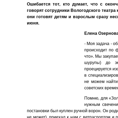
Ошибается тот, кто думает, что с окон
говорят сотрудники Вологодского театра к
они готовят детям и взрослым сразу нес
июня.
Елена Озернова
- Моя задача - 
происходит по ф
что». Мы закупае
шурупы) до эк
проецируется из
в специализиров
не можем найти 
советских времен
Помню, для «Зол
нужным свечени
постановки был куплен ручной ворон. Он роди
не может), приехал к нам с ветпаспортом и 