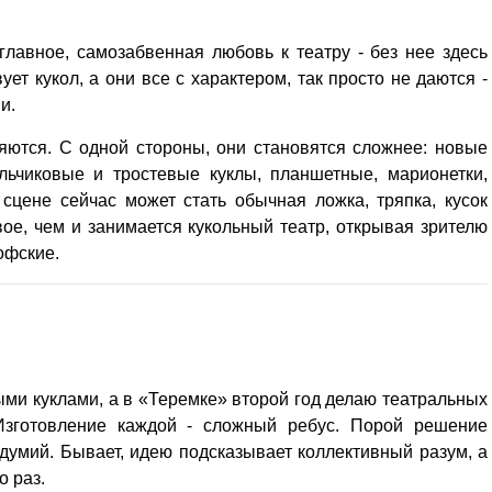
Кузьминская
главный
придется вам по душе, и вы
редактор
обязательно добавите его в
главное, самозабвенная любовь к театру - без нее здесь
свои закладки.
ует кукол, а они все с характером, так просто не даются -
и.
няются. С одной стороны, они становятся сложнее: новые
ьчиковые и тростевые куклы, планшетные, марионетки,
 сцене сейчас может стать обычная ложка, тряпка, кусок
ое, чем и занимается кукольный театр, открывая зрителю
офские.
ными куклами, а в «Теремке» второй год делаю театральных
 Изготовление каждой - сложный ребус. Порой решение
здумий. Бывает, идею подсказывает коллективный разум, а
о раз.