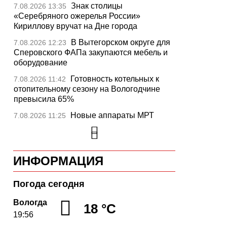
Знак столицы
7.08.2026 13:35
«Серебряного ожерелья России»
Кириллову вручат на Дне города
В Вытегорском округе для
7.08.2026 12:23
Сперовского ФАПа закупаются мебель и
оборудование
Готовность котельных к
7.08.2026 11:42
отопительному сезону на Вологодчине
превысила 65%
Новые аппараты МРТ
7.08.2026 11:25
установят в двух медучреждениях
Вологодской области
В Устюжне отметят 774-
7.08.2026 10:41
ИНФОРМАЦИЯ
летие города фестивалем кузнечного
мастерства
Погода сегодня
Вологодская область
7.08.2026 10:18
уверенно шагает в цифровое будущее
Вологда
18 °C
19:56
На Вологодчине подвели
7.08.2026 09:49
итоги XII областной Спартакиады