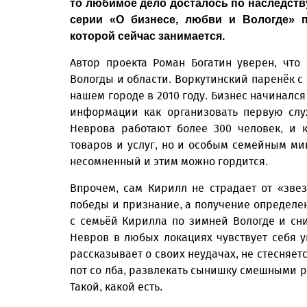
то любимое дело досталось по наследству,
серии «О бизнесе, любви и Вологде» 
которой сейчас занимается.
Автор проекта Роман Богатин уверен, чт
Вологды и области. Воркутинский паренёк с
нашем городе в 2010 году. Бизнес начинался
информации как организовать первую слу
Неврова работают более 300 человек, и 
товаров и услуг, но и особым семейным мик
несомненный и этим можно гордится.
Впрочем, сам Кирилл не страдает от «зве
победы и признание, а получение определенн
с семьёй Кирилла по зимней Вологде и сн
Невров в любых локациях чувствует себя ув
рассказывает о своих неудачах, не стесняе
пот со лба, развлекать сынишку смешными р
Такой, какой есть.