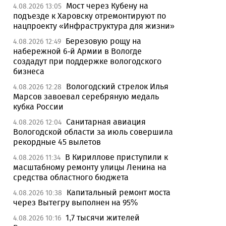
Мост через Кубену на
4.08.2026 13:05
подъезде к Харовску отремонтируют по
нацпроекту «Инфраструктура для жизни»
Березовую рощу на
4.08.2026 12:49
набережной 6-й Армии в Вологде
создадут при поддержке вологодского
бизнеса
Вологодский стрелок Илья
4.08.2026 12:28
Марсов завоевал серебряную медаль
кубка России
Санитарная авиация
4.08.2026 12:04
Вологодской области за июль совершила
рекордные 45 вылетов
В Кириллове приступили к
4.08.2026 11:34
масштабному ремонту улицы Ленина на
средства областного бюджета
Капитальный ремонт моста
4.08.2026 10:38
через Вытегру выполнен на 95%
1,7 тысячи жителей
4.08.2026 10:16