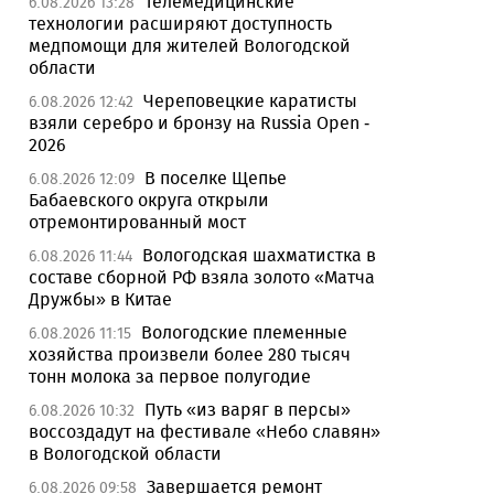
Телемедицинские
6.08.2026 13:28
технологии расширяют доступность
медпомощи для жителей Вологодской
области
Череповецкие каратисты
6.08.2026 12:42
взяли серебро и бронзу на Russia Open -
2026
В поселке Щепье
6.08.2026 12:09
Бабаевского округа открыли
отремонтированный мост
Вологодская шахматистка в
6.08.2026 11:44
составе сборной РФ взяла золото «Матча
Дружбы» в Китае
Вологодские племенные
6.08.2026 11:15
хозяйства произвели более 280 тысяч
тонн молока за первое полугодие
Путь «из варяг в персы»
6.08.2026 10:32
воссоздадут на фестивале «Небо славян»
в Вологодской области
Завершается ремонт
6.08.2026 09:58