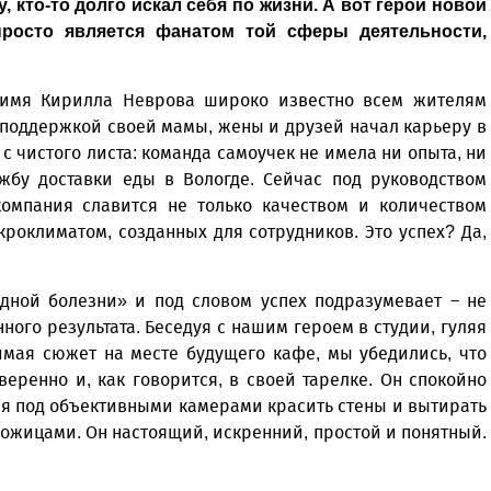
 кто-то долго искал себя по жизни. А вот герой новой
просто является фанатом той сферы деятельности,
о имя Кирилла Неврова широко известно всем жителям
 поддержкой своей мамы, жены и друзей начал карьеру в
 с чистого листа: команда самоучек не имела ни опыта, ни
жбу доставки еды в Вологде. Сейчас под руководством
компания славится не только качеством и количеством
роклиматом, созданных для сотрудников. Это успех? Да,
здной болезни» и под словом успех подразумевает – не
ого результата. Беседуя с нашим героем в студии, гуляя
имая сюжет на месте будущего кафе, мы убедились, что
еренно и, как говорится, в своей тарелке. Он спокойно
тся под объективными камерами красить стены и вытирать
ожицами. Он настоящий, искренний, простой и понятный.