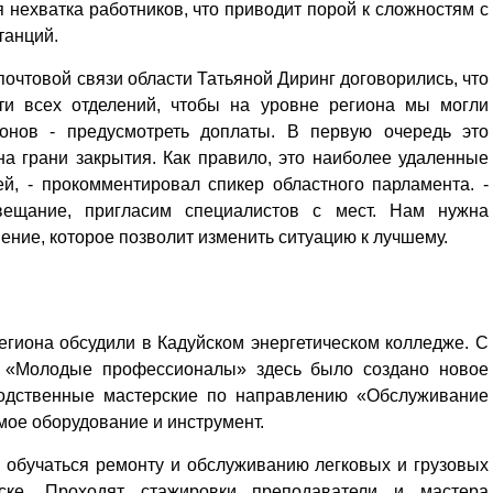
нехватка работников, что приводит порой к сложностям с
танций.
очтовой связи области Татьяной Диринг договорились, что
ти всех отделений, чтобы на уровне региона мы могли
ьонов - предусмотреть доплаты. В первую очередь это
на грани закрытия. Как правило, это наиболее удаленные
ей, - прокомментировал спикер областного парламента. -
ещание, пригласим специалистов с мест. Нам нужна
ние, которое позволит изменить ситуацию к лучшему.
егиона обсудили в Кадуйском энергетическом колледже. С
а «Молодые профессионалы» здесь было создано новое
зводственные мастерские по направлению «Обслуживание
имое оборудование и инструмент.
е обучаться ремонту и обслуживанию легковых и грузовых
ске. Проходят стажировки преподаватели и мастера