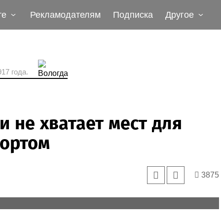
те
Рекламодателям
Подписка
Другое
17 года.
 не хватает мест для
портом
3875
ны мастерские, где студенты обучаются ремонту и
илей.