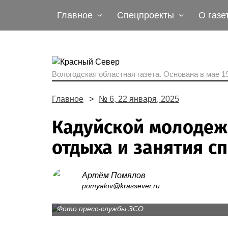
Главное
Спецпроекты
О газе
Вологодская областная газета.
Основана в мае 19
Главное
№ 6, 22 января, 2025
Кадуйской молодежи
отдыха и занятия с
Артём Помялов
В Кадуйском энергетическом колледже созда
pomyalov@krassever.ru
обслуживанию легковых и грузовых автомоб
Фото пресс-службы ЗСО