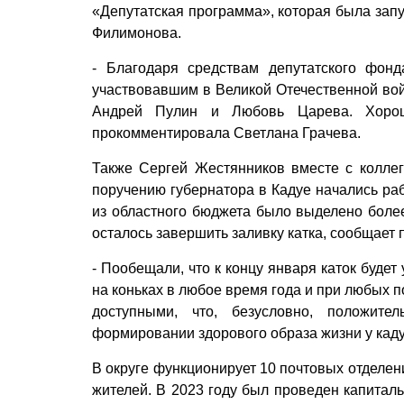
«Депутатская программа», которая была зап
Филимонова.
- Благодаря средствам депутатского фон
участвовавшим в Великой Отечественной вой
Андрей Пулин и Любовь Царева. Хорош
прокомментировала Светлана Грачева.
Также Сергей Жестянников вмес­те с колле
поручению губернатора в Кадуе начались раб
из областного бюджета было выделено боле
осталось завершить заливку катка, сообщает
- Пообещали, что к концу января каток будет
на коньках в любое время года и при любых п
доступными, что, безусловно, положите
формировании здорового образа жизни у каду
В округе функционирует 10 поч­товых отделе
жителей. В 2023 году был проведен капитал