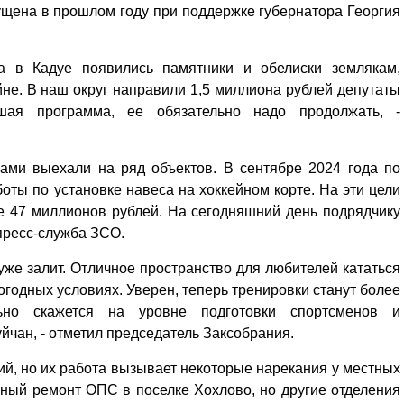
ущена в прошлом году при поддержке губернатора Георгия
да в Кадуе появились памятники и обелиски землякам,
не. В наш округ направили 1,5 миллиона рублей депутаты
ая программа, ее обязательно надо продолжать, -
гами выехали на ряд объектов. В сентябре 2024 года по
оты по установке навеса на хоккейном корте. На эти цели
е 47 миллионов рублей. На сегодняшний день подрядчику
 пресс-служба ЗСО.
 уже залит. Отличное пространство для любителей кататься
огодных условиях. Уверен, теперь тренировки станут более
льно скажется на уровне подготовки спортсменов и
йчан, - отметил председатель Заксобрания.
ний, но их работа вызывает некоторые нарекания у местных
ьный ремонт ОПС в поселке Хохлово, но другие отделения