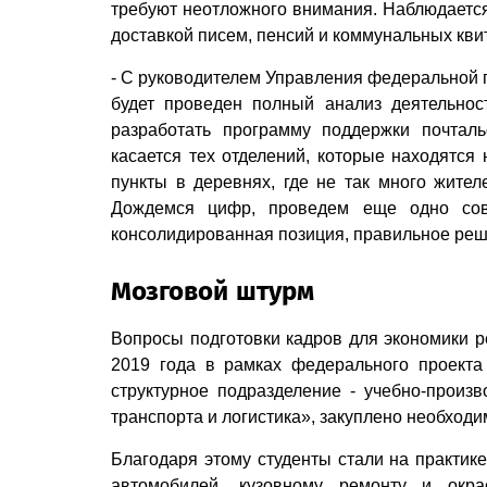
требуют неотложного внимания. Наблюдается 
доставкой писем, пенсий и коммунальных кви
- С руководителем Управления федеральной п
будет проведен полный анализ деятельнос
разработать программу поддержки поч­тал
касается тех отделений, которые находятся 
пункты в деревнях, где не так много жител
Дождемся цифр, проведем еще одно сов
консолидированная позиция, правильное реше
Мозговой штурм
Вопросы подготовки кадров для экономики р
2019 года в рамках федерального проект
структурное подразделение - учебно-прои
транспорта и логистика», закуп­лено необход
Благодаря этому студенты стали на практик
автомобилей, кузовному ремонту и окра