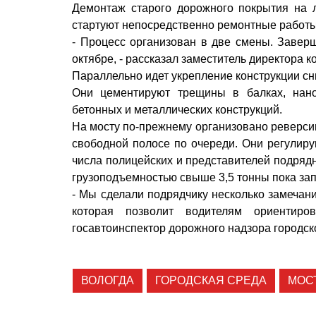
Демонтаж старого дорожного покрытия на л
стартуют непосредственно ремонтные работы
- Процесс организован в две смены. Завер
октябре, - рассказал заместитель директора
Параллельно идет укрепление конструкции сни
Они цементируют трещины в балках, нано
бетонных и металлических конструкций.
На мосту по-прежнему организовано реверсив
свободной полосе по очереди. Они регулиру
числа полицейских и представителей подрядн
грузоподъемностью свыше 3,5 тонны пока за
- Мы сделали подрядчику несколько замечани
которая позволит водителям ориентиро
госавтоинспектор дорожного надзора городск
ВОЛОГДА
ГОРОДСКАЯ СРЕДА
МОС