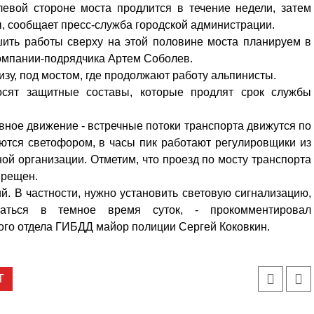
евой стороне моста продлится в течение недели, затем
, сообщает пресс-служба городской администрации.
шить работы сверху на этой половине моста планируем в
 компании-подрядчика Артем Соболев.
зу, под мостом, где продолжают работу альпинисты.
сят защитные составы, которые продлят срок службы
ное движение - встречные потоки транспорта движутся по
ются светофором, в часы пик работают регулировщики из
ой организации. Отметим, что проезд по мосту транспорта
прещен.
й. В частности, нужно установить световую сигнализацию,
ваться в темное время суток, - прокомментировал
ого отдела ГИБДД майор полиции Сергей Коковкин.
Т