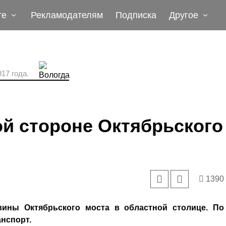
те
Рекламодателям
Подписка
Другое
17 года.
й стороне Октябрьского
1390
вины Октябрьского моста в областной столице. По
анспорт.