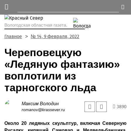
Вологодская областная газета.
Главное
№ 14, 9 февраля, 2022
Череповецкую
«Ледяную фантазию»
воплотили из
тарногского льда
Максим Володин
3890
romanov@krassever.ru
Около 20 ледяных скульптур, включая Северную
Русалку, кипящий Самовар и Медведя-банщика,