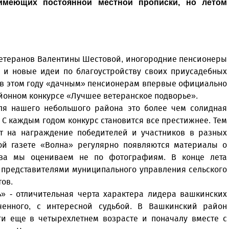
имеющих постоянной местной прописки, но летом
ветеранов Валентины Шестовой, иногородние пенсионеры
о и новые идеи по благоустройству своих приусадебных
о в этом году «дачным» пенсионерам впервые официально
йонном конкурсе «Лучшее ветеранское подворье».
 для нашего небольшого района это более чем солидная
 С каждым годом конкурс становится все престижнее. Тем
т на награждение победителей и участников в разных
ой газете «Волна» регулярно появляются материалы о
ства мы оцениваем не по фотографиям. В конце лета
с представителями муниципального управления сельского
тов.
ь» - отличительная черта характера лидера вашкинских
ченного, с интересной судьбой. В Вашкинский район
ги еще в четырехлетнем возрасте и поначалу вместе с