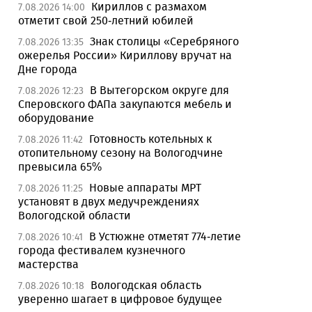
Кириллов с размахом
7.08.2026 14:00
отметит свой 250-летний юбилей
Знак столицы «Серебряного
7.08.2026 13:35
ожерелья России» Кириллову вручат на
Дне города
В Вытегорском округе для
7.08.2026 12:23
Сперовского ФАПа закупаются мебель и
оборудование
Готовность котельных к
7.08.2026 11:42
отопительному сезону на Вологодчине
превысила 65%
Новые аппараты МРТ
7.08.2026 11:25
установят в двух медучреждениях
Вологодской области
В Устюжне отметят 774-летие
7.08.2026 10:41
города фестивалем кузнечного
мастерства
Вологодская область
7.08.2026 10:18
уверенно шагает в цифровое будущее