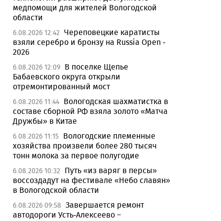
медпомощи для жителей Вологодской
области
Череповецкие каратисты
6.08.2026 12:42
взяли серебро и бронзу на Russia Open -
2026
В поселке Щепье
6.08.2026 12:09
Бабаевского округа открыли
отремонтированный мост
Вологодская шахматистка в
6.08.2026 11:44
составе сборной РФ взяла золото «Матча
Дружбы» в Китае
Вологодские племенные
6.08.2026 11:15
хозяйства произвели более 280 тысяч
тонн молока за первое полугодие
Путь «из варяг в персы»
6.08.2026 10:32
воссоздадут на фестивале «Небо славян»
в Вологодской области
Завершается ремонт
6.08.2026 09:58
автодороги Усть-Алексеево –