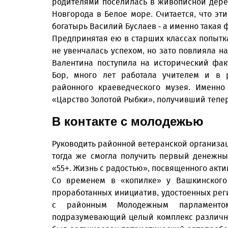
родителями поселилась в живописной дерев
Новгорода в Белое море. Считается, что э
богатырь Василий Буслаев - а именно такая
Предпринятая ею в старших классах попытк
не увенчалась успехом, но зато повлияла 
Валентина поступила на исторический фак
Бор, много лет работала учителем и в 
районного краеведческого музея. Именно 
«Царство Золотой Рыбки», получивший тепер
В контакте с молодежью
Руководить районной ветеранской организац
тогда же смогла получить первый денежны
«55+. Жизнь с радостью», посвященного акт
Со временем в «копилке» у Вашкинского 
проработанных инициатив, удостоенных рег
с районным Молодежным парламенто
подразумевающий целый комплекс различны