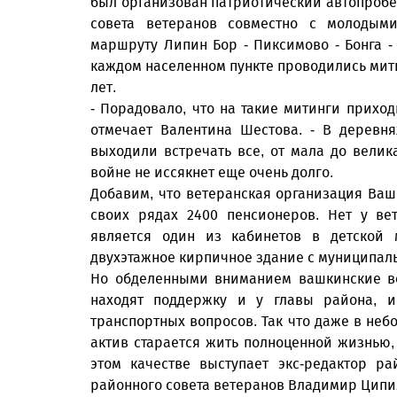
был организован патриотический автопробе
совета ветеранов совместно с молодым
маршруту Липин Бор - Пиксимово - Бонга - 
каждом населенном пункте проводились мити
лет.
- Порадовало, что на такие митинги приход
отмечает Валентина Шестова. - В деревн
выходили встречать все, от мала до велика
войне не иссякнет еще очень долго.
Добавим, что ветеранская организация Ваш
своих рядах 2400 пенсионеров. Нет у ве
является один из кабинетов в детской 
двухэтажное кирпичное здание с муниципал
Но обделенными вниманием вашкинские ве
находят поддержку и у главы района, и
транспортных вопросов. Так что даже в не
актив старается жить полноценной жизнью,
этом качестве выступает экс-редактор р
районного совета ветеранов Владимир Ципи