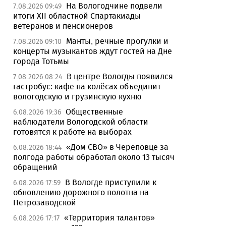
На Вологодчине подвели
7.08.2026 09:49
итоги XII областной Спартакиады
ветеранов и пенсионеров
Манты, речные прогулки и
7.08.2026 09:10
концерты музыкантов ждут гостей на Дне
города Тотьмы
В центре Вологды появился
7.08.2026 08:24
гастробус: кафе на колёсах объединит
вологодскую и грузинскую кухню
Общественные
6.08.2026 19:36
наблюдатели Вологодской области
готовятся к работе на выборах
«Дом СВО» в Череповце за
6.08.2026 18:44
полгода работы обработал около 13 тысяч
обращений
В Вологде приступили к
6.08.2026 17:59
обновлению дорожного полотна на
Петрозаводской
«Территория талантов»
6.08.2026 17:17