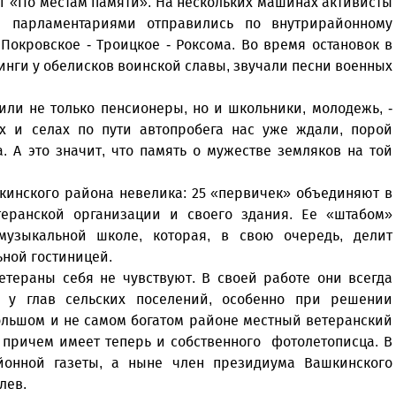
г «По местам памяти». На нескольких машинах активисты
и парламентариями отправились по внутрирайонному
Покровское - Троицкое - Роксома. Во время остановок в
нги у обелисков воинской славы, звучали песни военных
или не только пенсионеры, но и школьники, молодежь, -
ях и селах по пути автопробега нас уже ждали, порой
. А это значит, что память о мужестве земляков на той
кинского района невелика: 25 «первичек» объединяют в
теранской организации и своего здания. Ее «штабом»
музыкальной школе, которая, в свою очередь, делит
ьной гостиницей.
тераны себя не чувствуют. В своей работе они всегда
 у глав сельских поселений, особенно при решении
большом и не самом богатом районе местный ветеранский
 причем имеет теперь и собственного фотолетописца. В
айонной газеты, а ныне член президиума Вашкинского
лев.