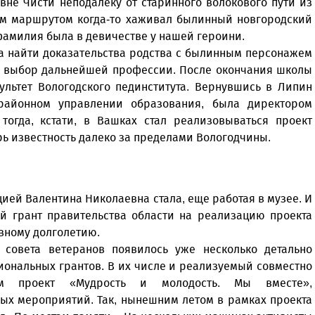
не Чисти неподалеку от старинного волокового пути из
тим маршрутом когда-то хаживал былинный новгородский
 фамилия была в девичестве у нашей героини.
а найти доказательства родства с былинным персонажем
на выбор дальнейшей профессии. После окончания школы
ультет Вологодского пединститута. Вернувшись в Липин
районном управлении образования, была директором
тогда, кстати, в Вашках стал реализовываться проект
ь известность далеко за пределами Вологодчины.
ией Валентина Николаевна стала, еще работая в музее. И
й грант правительства области на реализацию проекта
ивному долголетию.
совета ветеранов появилось уже несколько детально
иональных грантов. В их числе и реализуемый совместно
м проект «Мудрость и молодость. Мы вместе»,
х мероприятий. Так, нынешним летом в рамках проекта