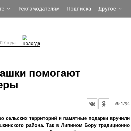
те
Рекламодателям
Подписка
Другое
17 года.
Вашки помогают
еры
1794
во сельских территорий и памятные подарки вручили
шкинского района. Так в Липином Бору традиционно