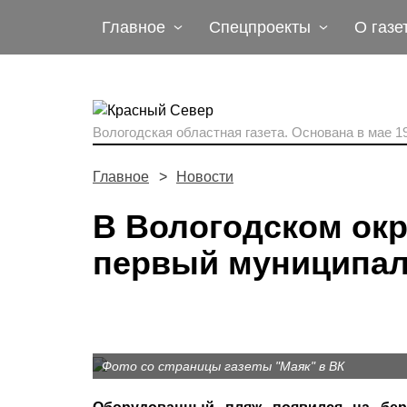
Главное
Спецпроекты
О газе
Вологодская областная газета.
Основана в мае 19
Главное
Новости
В Вологодском окр
первый муниципа
Фото со страницы газеты "Маяк" в ВК