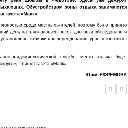
егу реки Шомбы в Федотове. Здесь уже дежурят
тдыхающих. Обустройством зоны отдыха занимаются
я газета «Маяк».
лярностью среди местных жителей, поэтому было принято
ний день на пляж завезен песок, дно реки обследовано и
 установлены кабинки для переодевания, урны и «зонтики»
арно-эпидемиологической службы место отдыха будет
круге», – пишет газета «Маяк».
Юлия ЕФРЕМОВА