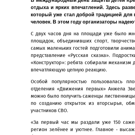
В Международный день защиты детей Кре
отдыха и ярких впечатлений. Здесь раз
который уже стал доброй традицией для 
человек. В этом году организаторы надеют
С двух часов дня на площади уже было мн
площадок, объединивших спорт, творчест
самых маленьких гостей подготовили анима
представление «Русская сказка». Подрост
«Конструктор»: ребята собирали механизм д
впечатляющую цепную реакцию.
Особой популярностью пользовалась пло
отделения «Движения первых» Анжела Зве
можно было получить саженцы лиственницы о
по созданию открыток из вторсырья, обм
участников СВО.
«За первый час мы раздали уже 150 сажен
регион зелёнее и уютнее. Главное - выса