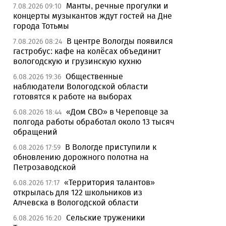
Манты, речные прогулки и
7.08.2026 09:10
концерты музыкантов ждут гостей на Дне
города Тотьмы
В центре Вологды появился
7.08.2026 08:24
гастробус: кафе на колёсах объединит
вологодскую и грузинскую кухню
Общественные
6.08.2026 19:36
наблюдатели Вологодской области
готовятся к работе на выборах
«Дом СВО» в Череповце за
6.08.2026 18:44
полгода работы обработал около 13 тысяч
обращений
В Вологде приступили к
6.08.2026 17:59
обновлению дорожного полотна на
Петрозаводской
«Территория талантов»
6.08.2026 17:17
открылась для 122 школьников из
Алчевска в Вологодской области
Сельские труженики
6.08.2026 16:20