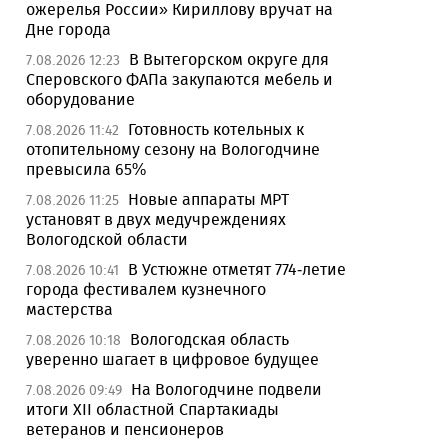
ожерелья России» Кириллову вручат на
Дне города
В Вытегорском округе для
7.08.2026 12:23
Сперовского ФАПа закупаются мебель и
оборудование
Готовность котельных к
7.08.2026 11:42
отопительному сезону на Вологодчине
превысила 65%
Новые аппараты МРТ
7.08.2026 11:25
установят в двух медучреждениях
Вологодской области
В Устюжне отметят 774-летие
7.08.2026 10:41
города фестивалем кузнечного
мастерства
Вологодская область
7.08.2026 10:18
уверенно шагает в цифровое будущее
На Вологодчине подвели
7.08.2026 09:49
итоги XII областной Спартакиады
ветеранов и пенсионеров