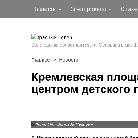
Главное
Спецпроекты
О газе
Вологодская областная газета.
Основана в мае 19
Главное
Новости
Кремлевская площа
центром детского 
Фото ИА «Вологда Регион»