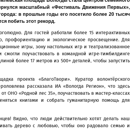
млёвская площадь Вологды стала центром семейного
вернулся масштабный «Фестиваль Движения Первых»,
города: в прошлые годы его посетило более 20 тысяч
ся побить этот рекорд.
оголюдно. Для гостей работали более 15 интерактивных
во, профориентацию и экологическое просвещение. Для
ционные игры, зону настольных игр и театрализованное
ки смогли поучаствовать в командной игре-тимбилдинге
линой более 17 метров из 500+ деталей, чтобы запустить
щадка проекта «БлагоТвори». Куратор волонтёрского
роловлева рассказала ИА «Вологда Регион», что здесь
т ОНО «Родной лес 35», поучаствовать в мастер-классах
еняться книгами и собрать гуманитарную помощь для
цев! Видно, что люди действительно хотят делать наш
живать дерево с любовью, чтобы оно радовало семью и